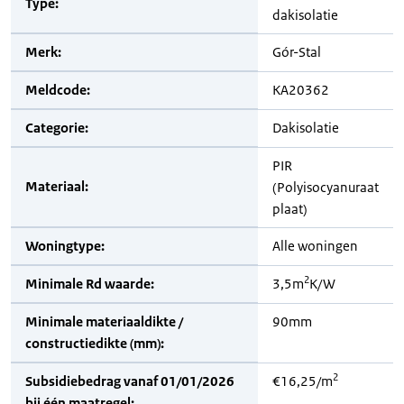
Type:
dakisolatie
Merk:
Gór-Stal
Meldcode:
KA20362
Categorie:
Dakisolatie
PIR
Materiaal:
(Polyisocyanuraat
plaat)
Woningtype:
Alle woningen
2
Minimale Rd waarde:
3,5m
K/W
Minimale materiaaldikte /
90mm
constructiedikte (mm):
2
Subsidiebedrag vanaf 01/01/2026
€16,25/m
bij één maatregel: