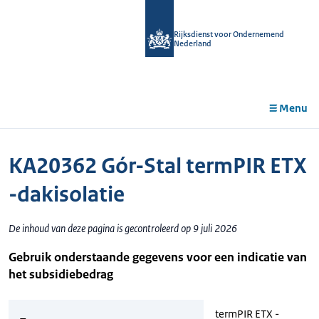
r de
tent
Rijksdienst voor Ondernemend
Nederland
Menu
KA20362 Gór-Stal termPIR ETX
-dakisolatie
De inhoud van deze pagina is gecontroleerd op 9 juli 2026
Gebruik onderstaande gegevens voor een indicatie van
het subsidiebedrag
termPIR ETX -