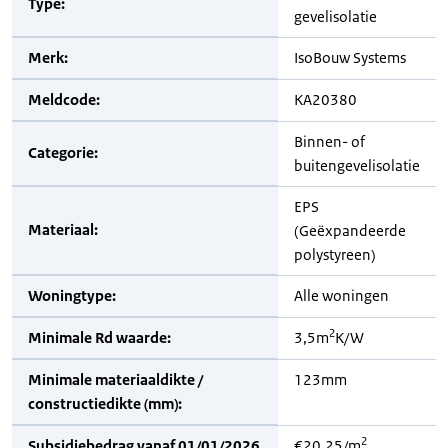
Type:
gevelisolatie
Merk:
IsoBouw Systems
Meldcode:
KA20380
Binnen- of
Categorie:
buitengevelisolatie
EPS
Materiaal:
(Geëxpandeerde
polystyreen)
Woningtype:
Alle woningen
2
Minimale Rd waarde:
3,5m
K/W
Minimale materiaaldikte /
123mm
constructiedikte (mm):
2
Subsidiebedrag vanaf 01/01/2026
€20,25/m