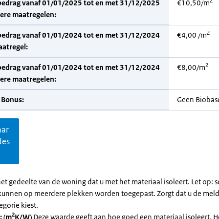
2
bedrag vanaf 01/01/2025 tot en met 31/12/2025
€10,50/m
dere maatregelen:
2
bedrag vanaf 01/01/2024 tot en met 31/12/2024
€4,00 /m
aatregel:
2
bedrag vanaf 01/01/2024 tot en met 31/12/2024
€8,00/m
dere maatregelen:
 Bonus:
Geen Biobas
aar
des
et gedeelte van de woning dat u met het materiaal isoleert. Let op:
kunnen op meerdere plekken worden toegepast. Zorgt dat u de mel
egorie kiest.
2
: (m
K/W)
Deze waarde geeft aan hoe goed een materiaal isoleert. 