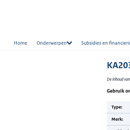
r de
tent
Home
Onderwerpen
Subsidies en financier
KA20
De inhoud van 
Gebruik o
Type:
Merk: