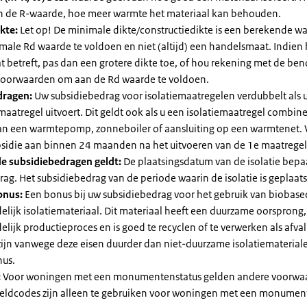
an de R-waarde, hoe meer warmte het materiaal kan behouden.
kte:
Let op! De minimale dikte/constructiedikte is een berekende 
male Rd waarde te voldoen en niet (altijd) een handelsmaat. Indien
 betreft, pas dan een grotere dikte toe, of hou rekening met de be
voorwaarden om aan de Rd waarde te voldoen.
dragen:
Uw subsidiebedrag voor isolatiemaatregelen verdubbelt als 
maatregel uitvoert. Dit geldt ook als u een isolatiemaatregel combin
 van een warmtepomp, zonneboiler of aansluiting op een warmtenet. 
bsidie aan binnen 24 maanden na het uitvoeren van de 1e maatregel
e subsidiebedragen geldt:
De plaatsingsdatum van de isolatie bepaa
ag. Het subsidiebedrag van de periode waarin de isolatie is geplaats
onus:
Een bonus bij uw subsidiebedrag voor het gebruik van biobase
elijk isolatiemateriaal. Dit materiaal heeft een duurzame oorsprong,
elijk productieproces en is goed te recyclen of te verwerken als afval
zijn vanwege deze eisen duurder dan niet-duurzame isolatiemateria
nus.
:
Voor woningen met een monumentenstatus gelden andere voorwa
dcodes zijn alleen te gebruiken voor woningen met een monument