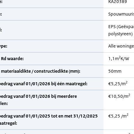
:
KA20389
:
Spouwmuuris
EPS (Geëxpa
:
polystyreen)
pe:
Alle woning
2
 Rd waarde:
1,1m
K/W
materiaaldikte / constructiedikte (mm):
50mm
2
bedrag vanaf 01/01/2026 bij één maatregel:
€5,25/m
2
bedrag vanaf 01/01/2026 bij meerdere
€10,50/m
len:
2
bedrag vanaf 01/01/2025 tot en met 31/12/2025
€5,25 /m
aatregel: