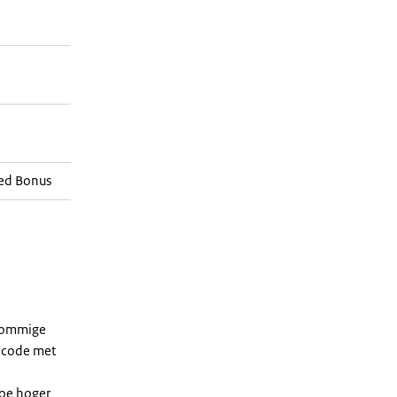
ed Bonus
 sommige
dcode met
Hoe hoger