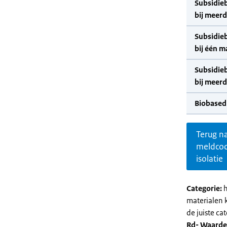
Subsidie
bij meer
Subsidie
bij één m
Subsidie
bij meer
Biobased
Terug n
meldco
isolatie
Categorie:
h
materialen 
de juiste cat
Rd- Waarde