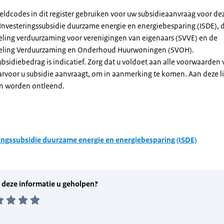
eldcodes in dit register gebruiken voor uw subsidieaanvraag voor de
 Investeringssubsidie duurzame energie en energiebesparing (ISDE), 
eling verduurzaming voor verenigingen van eigenaars (SVVE) en de
geling Verduurzaming en Onderhoud Huurwoningen (SVOH).
subsidiebedrag is indicatief. Zorg dat u voldoet aan alle voorwaarden
arvoor u subsidie aanvraagt, om in aanmerking te komen. Aan deze l
n worden ontleend.
ingssubsidie duurzame energie en energiebesparing (ISDE)