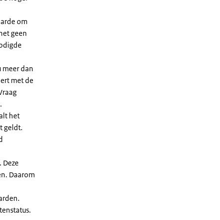
waarde om
 het geen
nodigde
u meer dan
eert met de
Vraag
.
lt het
t geldt.
d
. Deze
len. Daarom
arden.
enstatus.