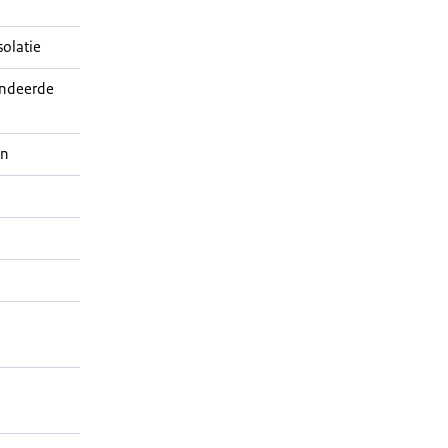
olatie
ndeerde
en