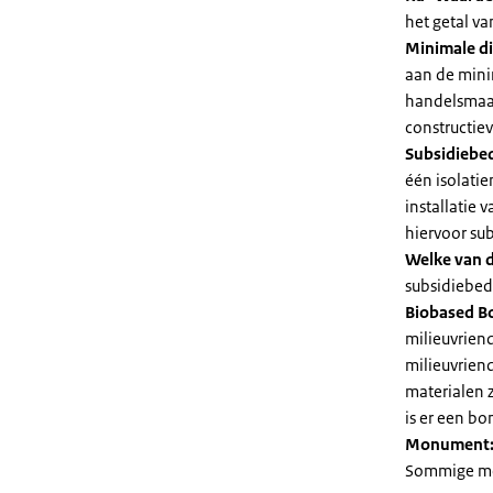
het getal v
Minimale di
aan de mini
handelsmaat
constructie
Subsidiebe
één isolatie
installatie
hiervoor su
Welke van d
subsidiebedr
Biobased B
milieuvriend
milieuvriend
materialen 
is er een bo
Monument
Sommige mel