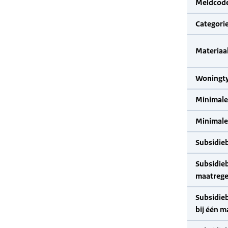
Meldcode
Categorie
Materiaal
Woningty
Minimale
Minimale 
Subsidie
Subsidie
maatrege
Subsidie
bij één m