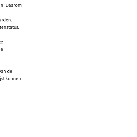
len. Daarom
arden.
enstatus.
ze
de
 van de
ijst kunnen