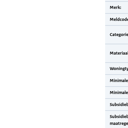
Merk:
Meldcode
Categorie
Materiaal
Woningty
Minimale
Minimale 
Subsidie
Subsidie
maatrege