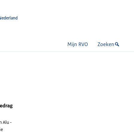
Nederland
Mijn RVO
Zoeken
bedrag
 Alu -
ie