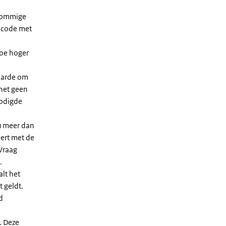
 sommige
dcode met
Hoe hoger
waarde om
 het geen
nodigde
u meer dan
eert met de
Vraag
.
lt het
t geldt.
d
. Deze