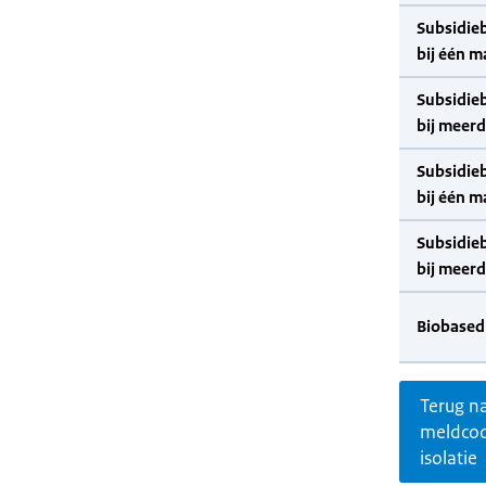
Subsidie
bij één m
Subsidie
bij meer
Subsidie
bij één m
Subsidie
bij meer
Biobased
Terug n
meldco
isolatie