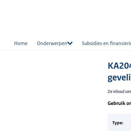
r de
tent
Home
Onderwerpen
Subsidies en financier
KA204
geveli
De inhoud van 
Gebruik o
Type: