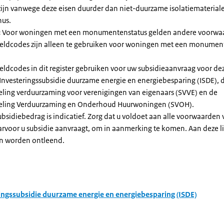
zijn vanwege deze eisen duurder dan niet-duurzame isolatiemateria
nus.
:
Voor woningen met een monumentenstatus gelden andere voorwa
dcodes zijn alleen te gebruiken voor woningen met een monument
eldcodes in dit register gebruiken voor uw subsidieaanvraag voor de
 Investeringssubsidie duurzame energie en energiebesparing (ISDE), 
eling verduurzaming voor verenigingen van eigenaars (SVVE) en de
geling Verduurzaming en Onderhoud Huurwoningen (SVOH).
subsidiebedrag is indicatief. Zorg dat u voldoet aan alle voorwaarden
arvoor u subsidie aanvraagt, om in aanmerking te komen. Aan deze l
n worden ontleend.
ingssubsidie duurzame energie en energiebesparing (ISDE)