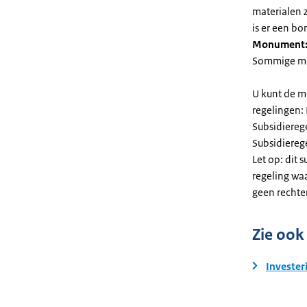
materialen 
is er een bo
Monument
Sommige mel
U kunt de m
regelingen:
Subsidiereg
Subsidiere
Let op: dit 
regeling wa
geen rechte
Zie ook
Invester