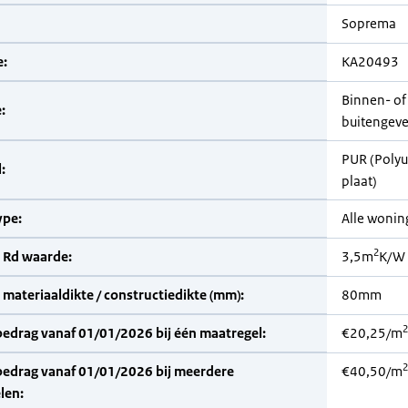
Soprema
:
KA20493
Binnen- of
:
buitengevel
PUR (Poly
:
plaat)
pe:
Alle woni
2
 Rd waarde:
3,5m
K/W
materiaaldikte / constructiedikte (mm):
80mm
2
bedrag vanaf 01/01/2026 bij één maatregel:
€20,25/m
2
bedrag vanaf 01/01/2026 bij meerdere
€40,50/m
len: