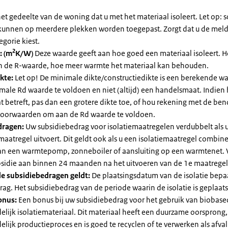
et gedeelte van de woning dat u met het materiaal isoleert. Let op:
kunnen op meerdere plekken worden toegepast. Zorgt dat u de mel
egorie kiest.
2
: (m
K/W)
Deze waarde geeft aan hoe goed een materiaal isoleert. 
an de R-waarde, hoe meer warmte het materiaal kan behouden.
kte:
Let op! De minimale dikte/constructiedikte is een berekende 
male Rd waarde te voldoen en niet (altijd) een handelsmaat. Indien
 betreft, pas dan een grotere dikte toe, of hou rekening met de be
voorwaarden om aan de Rd waarde te voldoen.
dragen:
Uw subsidiebedrag voor isolatiemaatregelen verdubbelt als 
maatregel uitvoert. Dit geldt ook als u een isolatiemaatregel combin
 van een warmtepomp, zonneboiler of aansluiting op een warmtenet. 
bsidie aan binnen 24 maanden na het uitvoeren van de 1e maatregel
e subsidiebedragen geldt:
De plaatsingsdatum van de isolatie bepaa
ag. Het subsidiebedrag van de periode waarin de isolatie is geplaats
onus:
Een bonus bij uw subsidiebedrag voor het gebruik van biobase
elijk isolatiemateriaal. Dit materiaal heeft een duurzame oorsprong,
elijk productieproces en is goed te recyclen of te verwerken als afval