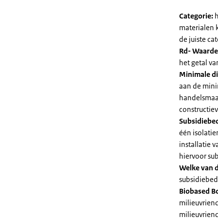
Categorie:
h
materialen 
de juiste cat
Rd- Waarde
het getal v
Minimale di
aan de mini
handelsmaat
constructie
Subsidiebe
één isolatie
installatie
hiervoor su
Welke van d
subsidiebedr
Biobased B
milieuvriend
milieuvriend