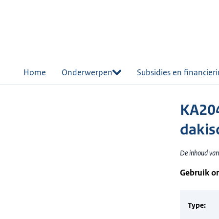
r de
tent
Home
Onderwerpen
Subsidies en financier
KA204
dakis
De inhoud van 
Gebruik o
Type: