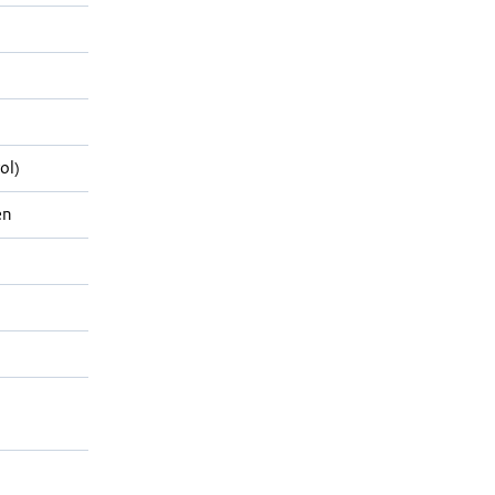
ol)
en