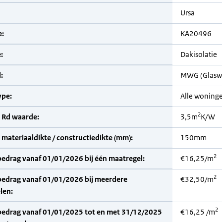
Ursa
:
KA20496
:
Dakisolatie
:
MWG (Glasw
pe:
Alle woning
2
 Rd waarde:
3,5m
K/W
materiaaldikte / constructiedikte (mm):
150mm
2
bedrag vanaf 01/01/2026 bij één maatregel:
€16,25/m
2
bedrag vanaf 01/01/2026 bij meerdere
€32,50/m
len:
2
bedrag vanaf 01/01/2025 tot en met 31/12/2025
€16,25 /m