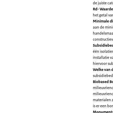
de juiste cat
Rd- Waarde
het getal v
Minimale di
aan de mini
handelsmaat
constructie
Subsidiebe
één isolatie
installatie
hiervoor su
Welke van d
subsidiebedr
Biobased B
milieuvriend
milieuvriend
materialen 
is er een bo
Monument