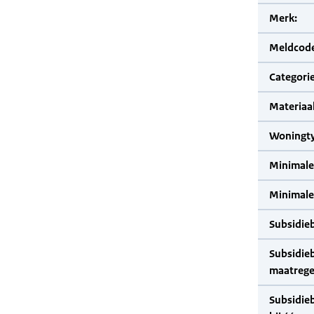
Merk:
Meldcode
Categorie
Materiaal
Woningty
Minimale
Minimale 
Subsidie
Subsidie
maatrege
Subsidie