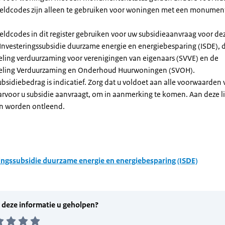
dcodes zijn alleen te gebruiken voor woningen met een monument
eldcodes in dit register gebruiken voor uw subsidieaanvraag voor de
 Investeringssubsidie duurzame energie en energiebesparing (ISDE), 
eling verduurzaming voor verenigingen van eigenaars (SVVE) en de
geling Verduurzaming en Onderhoud Huurwoningen (SVOH).
subsidiebedrag is indicatief. Zorg dat u voldoet aan alle voorwaarden
arvoor u subsidie aanvraagt, om in aanmerking te komen. Aan deze l
n worden ontleend.
ingssubsidie duurzame energie en energiebesparing (ISDE)