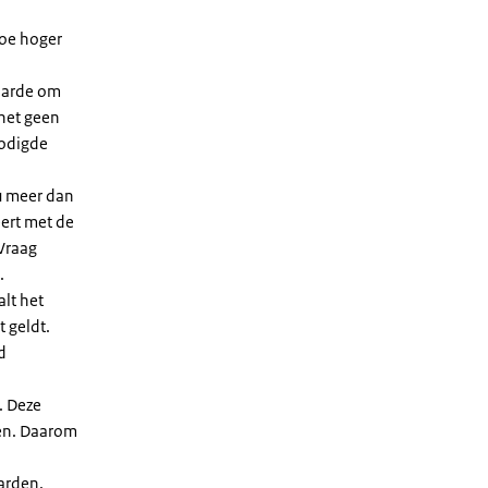
Hoe hoger
waarde om
 het geen
nodigde
u meer dan
eert met de
Vraag
.
lt het
t geldt.
d
. Deze
len. Daarom
arden.