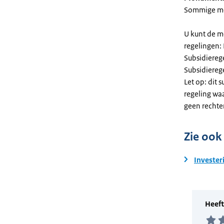
Sommige mel
U kunt de m
regelingen:
Subsidiereg
Subsidiere
Let op: dit 
regeling wa
geen rechte
Zie ook
Invester