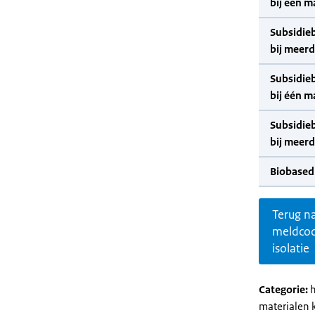
bij één m
Subsidie
bij meer
Subsidie
bij één m
Subsidie
bij meer
Biobased
Terug n
meldco
isolatie
Categorie:
h
materialen 