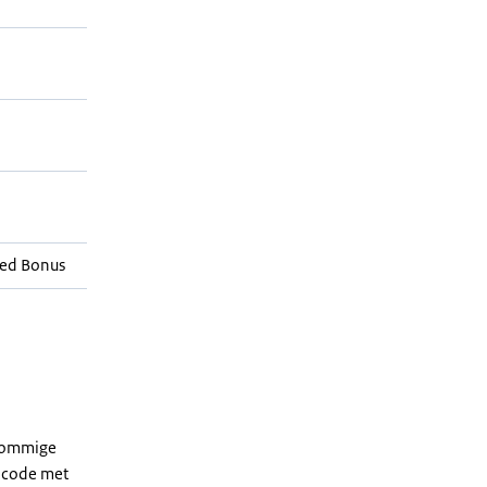
ed Bonus
 sommige
dcode met