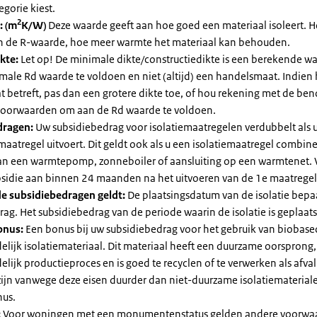
egorie kiest.
2
: (m
K/W)
Deze waarde geeft aan hoe goed een materiaal isoleert. 
an de R-waarde, hoe meer warmte het materiaal kan behouden.
kte:
Let op! De minimale dikte/constructiedikte is een berekende 
male Rd waarde te voldoen en niet (altijd) een handelsmaat. Indien
 betreft, pas dan een grotere dikte toe, of hou rekening met de be
voorwaarden om aan de Rd waarde te voldoen.
dragen:
Uw subsidiebedrag voor isolatiemaatregelen verdubbelt als 
maatregel uitvoert. Dit geldt ook als u een isolatiemaatregel combin
 van een warmtepomp, zonneboiler of aansluiting op een warmtenet. 
bsidie aan binnen 24 maanden na het uitvoeren van de 1e maatregel
e subsidiebedragen geldt:
De plaatsingsdatum van de isolatie bepaa
ag. Het subsidiebedrag van de periode waarin de isolatie is geplaats
onus:
Een bonus bij uw subsidiebedrag voor het gebruik van biobase
elijk isolatiemateriaal. Dit materiaal heeft een duurzame oorsprong,
elijk productieproces en is goed te recyclen of te verwerken als afval
zijn vanwege deze eisen duurder dan niet-duurzame isolatiemateria
nus.
:
Voor woningen met een monumentenstatus gelden andere voorwa