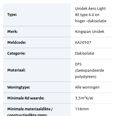
Unidek Aero Light
Type:
RE type 4.0 en
hoger -dakisolatie
Merk:
Kingspan Unidek
Meldcode:
KA20507
Categorie:
Dakisolatie
EPS
Materiaal:
(Geëxpandeerde
polystyreen)
Woningtype:
Alle woningen
2
Minimale Rd waarde:
3,5m
K/W
Minimale materiaaldikte /
158mm
constructiedikte (mm):