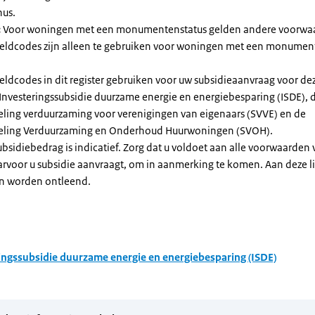
nus.
:
Voor woningen met een monumentenstatus gelden andere voorwa
dcodes zijn alleen te gebruiken voor woningen met een monument
eldcodes in dit register gebruiken voor uw subsidieaanvraag voor de
 Investeringssubsidie duurzame energie en energiebesparing (ISDE), 
eling verduurzaming voor verenigingen van eigenaars (SVVE) en de
geling Verduurzaming en Onderhoud Huurwoningen (SVOH).
subsidiebedrag is indicatief. Zorg dat u voldoet aan alle voorwaarden
arvoor u subsidie aanvraagt, om in aanmerking te komen. Aan deze l
n worden ontleend.
ingssubsidie duurzame energie en energiebesparing (ISDE)