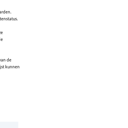
arden.
enstatus.
ze
de
 van de
ijst kunnen