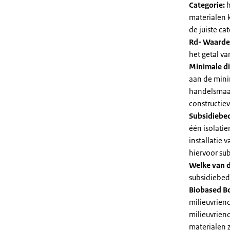
Categorie:
h
materialen 
de juiste cat
Rd- Waarde
het getal v
Minimale di
aan de mini
handelsmaat
constructie
Subsidiebe
één isolatie
installatie
hiervoor su
Welke van d
subsidiebedr
Biobased B
milieuvriend
milieuvriend
materialen 