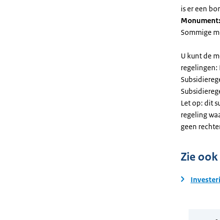
is er een bo
Monument
Sommige mel
U kunt de m
regelingen:
Subsidiereg
Subsidiere
Let op: dit 
regeling wa
geen rechte
Zie ook
Invester