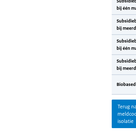
Subsidie
bij één m
Subsidie
bij meer
Subsidie
bij één m
Subsidie
bij meer
Biobased
Terug n
meldco
isolatie