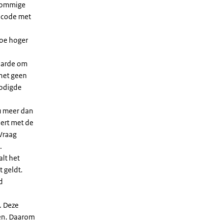
 sommige
dcode met
Hoe hoger
waarde om
 het geen
nodigde
u meer dan
eert met de
Vraag
.
lt het
t geldt.
d
. Deze
len. Daarom