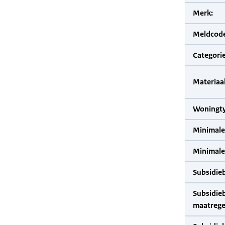
Merk:
Meldcode
Categorie
Materiaal
Woningty
Minimale
Minimale 
Subsidie
Subsidie
maatrege