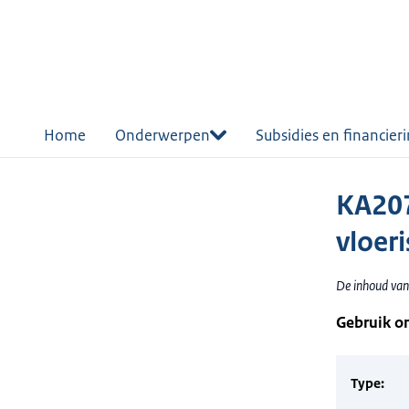
r de
tent
Home
Onderwerpen
Subsidies en financier
KA207
vloeri
De inhoud van 
Gebruik o
Type: