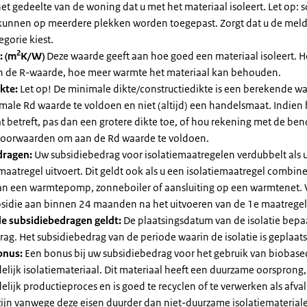
et gedeelte van de woning dat u met het materiaal isoleert. Let op:
kunnen op meerdere plekken worden toegepast. Zorgt dat u de mel
egorie kiest.
2
: (m
K/W)
Deze waarde geeft aan hoe goed een materiaal isoleert. 
an de R-waarde, hoe meer warmte het materiaal kan behouden.
kte:
Let op! De minimale dikte/constructiedikte is een berekende 
male Rd waarde te voldoen en niet (altijd) een handelsmaat. Indien
 betreft, pas dan een grotere dikte toe, of hou rekening met de be
voorwaarden om aan de Rd waarde te voldoen.
dragen:
Uw subsidiebedrag voor isolatiemaatregelen verdubbelt als 
maatregel uitvoert. Dit geldt ook als u een isolatiemaatregel combin
 van een warmtepomp, zonneboiler of aansluiting op een warmtenet. 
bsidie aan binnen 24 maanden na het uitvoeren van de 1e maatregel
e subsidiebedragen geldt:
De plaatsingsdatum van de isolatie bepaa
ag. Het subsidiebedrag van de periode waarin de isolatie is geplaats
onus:
Een bonus bij uw subsidiebedrag voor het gebruik van biobase
elijk isolatiemateriaal. Dit materiaal heeft een duurzame oorsprong,
elijk productieproces en is goed te recyclen of te verwerken als afval
zijn vanwege deze eisen duurder dan niet-duurzame isolatiemateria