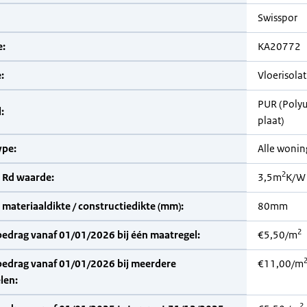
Swisspor
:
KA20772
:
Vloerisolat
PUR (Poly
:
plaat)
pe:
Alle woni
2
 Rd waarde:
3,5m
K/W
materiaaldikte / constructiedikte (mm):
80mm
2
bedrag vanaf 01/01/2026 bij één maatregel:
€5,50/m
bedrag vanaf 01/01/2026 bij meerdere
€11,00/m
len:
2