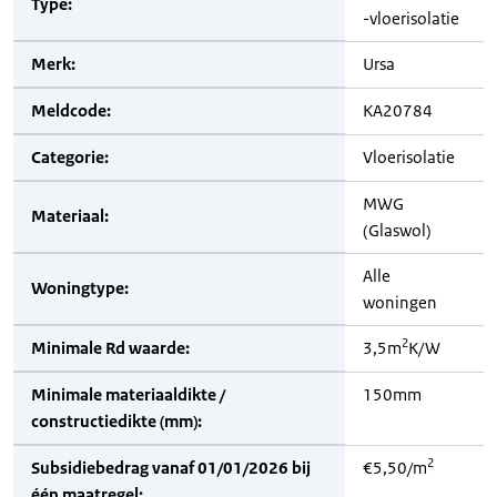
Type:
-vloerisolatie
Merk:
Ursa
Meldcode:
KA20784
Categorie:
Vloerisolatie
MWG
Materiaal:
(Glaswol)
Alle
Woningtype:
woningen
2
Minimale Rd waarde:
3,5m
K/W
Minimale materiaaldikte /
150mm
constructiedikte (mm):
2
Subsidiebedrag vanaf 01/01/2026 bij
€5,50/m
één maatregel: