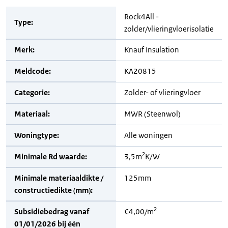
Rock4All -
Type:
zolder/vlieringvloerisolatie
Merk:
Knauf Insulation
Meldcode:
KA20815
Categorie:
Zolder- of vlieringvloer
Materiaal:
MWR (Steenwol)
Woningtype:
Alle woningen
2
Minimale Rd waarde:
3,5m
K/W
Minimale materiaaldikte /
125mm
constructiedikte (mm):
2
Subsidiebedrag vanaf
€4,00/m
01/01/2026 bij één