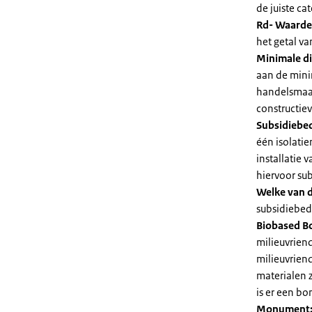
de juiste cat
Rd- Waarde
het getal v
Minimale di
aan de mini
handelsmaat
constructie
Subsidiebe
één isolatie
installatie
hiervoor su
Welke van d
subsidiebedr
Biobased B
milieuvriend
milieuvriend
materialen 
is er een bo
Monument