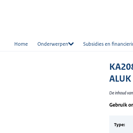
r de
tent
Home
Onderwerpen
Subsidies en financier
KA208
ALUK 
De inhoud van 
Gebruik o
Type: