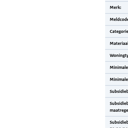
Merk:
Meldcode
Categorie
Materiaal
Woningty
Minimale
Minimale 
Subsidie
Subsidie
maatrege
Subsidie