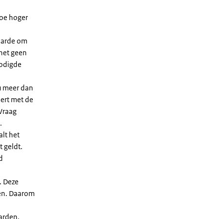
Hoe hoger
waarde om
 het geen
nodigde
u meer dan
eert met de
Vraag
.
lt het
t geldt.
d
. Deze
len. Daarom
arden.