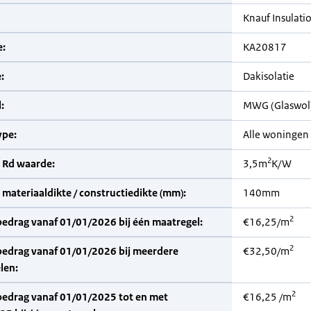
Knauf Insulati
:
KA20817
:
Dakisolatie
:
MWG (Glaswol
pe:
Alle woningen
2
 Rd waarde:
3,5m
K/W
materiaaldikte / constructiedikte (mm):
140mm
2
bedrag vanaf 01/01/2026 bij één maatregel:
€16,25/m
2
bedrag vanaf 01/01/2026 bij meerdere
€32,50/m
len:
2
bedrag vanaf 01/01/2025 tot en met
€16,25 /m