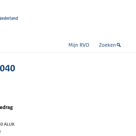
Nederland
Mijn RVO
Zoeken
 040
bedrag
40 ALUK
e