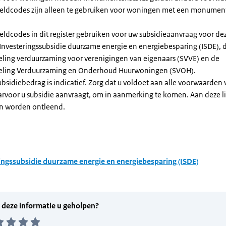
dcodes zijn alleen te gebruiken voor woningen met een monument
eldcodes in dit register gebruiken voor uw subsidieaanvraag voor de
 Investeringssubsidie duurzame energie en energiebesparing (ISDE), 
eling verduurzaming voor verenigingen van eigenaars (SVVE) en de
geling Verduurzaming en Onderhoud Huurwoningen (SVOH).
subsidiebedrag is indicatief. Zorg dat u voldoet aan alle voorwaarden
arvoor u subsidie aanvraagt, om in aanmerking te komen. Aan deze l
n worden ontleend.
ingssubsidie duurzame energie en energiebesparing (ISDE)