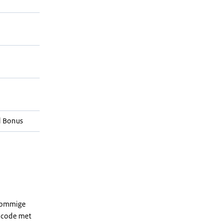
d Bonus
 sommige
dcode met