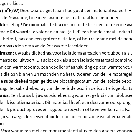
egorie kiest.
2
: (m
K/W)
Deze waarde geeft aan hoe goed een materiaal isoleert. 
an de R-waarde, hoe meer warmte het materiaal kan behouden.
kte:
Let op! De minimale dikte/constructiedikte is een berekende 
male Rd waarde te voldoen en niet (altijd) een handelsmaat. Indien
 betreft, pas dan een grotere dikte toe, of hou rekening met de be
voorwaarden om aan de Rd waarde te voldoen.
dragen:
Uw subsidiebedrag voor isolatiemaatregelen verdubbelt als 
maatregel uitvoert. Dit geldt ook als u een isolatiemaatregel combin
 van een warmtepomp, zonneboiler of aansluiting op een warmtenet. 
bsidie aan binnen 24 maanden na het uitvoeren van de 1e maatregel
e subsidiebedragen geldt:
De plaatsingsdatum van de isolatie bepaa
ag. Het subsidiebedrag van de periode waarin de isolatie is geplaats
onus:
Een bonus bij uw subsidiebedrag voor het gebruik van biobase
elijk isolatiemateriaal. Dit materiaal heeft een duurzame oorsprong,
elijk productieproces en is goed te recyclen of te verwerken als afval
zijn vanwege deze eisen duurder dan niet-duurzame isolatiemateria
nus.
:
Voor woningen met een monumentenstatus gelden andere voorwa