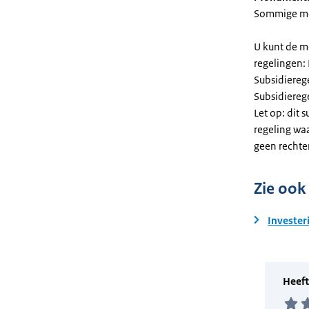
Sommige mel
U kunt de m
regelingen:
Subsidiereg
Subsidiere
Let op: dit 
regeling wa
geen rechte
Zie ook
Invester