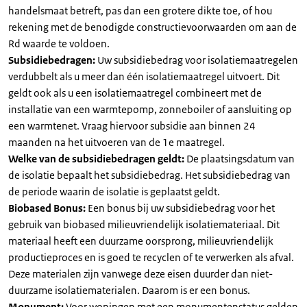
handelsmaat betreft, pas dan een grotere dikte toe, of hou
rekening met de benodigde constructievoorwaarden om aan de
Rd waarde te voldoen.
Subsidiebedragen:
Uw subsidiebedrag voor isolatiemaatregelen
verdubbelt als u meer dan één isolatiemaatregel uitvoert. Dit
geldt ook als u een isolatiemaatregel combineert met de
installatie van een warmtepomp, zonneboiler of aansluiting op
een warmtenet. Vraag hiervoor subsidie aan binnen 24
maanden na het uitvoeren van de 1e maatregel.
Welke van de subsidiebedragen geldt:
De plaatsingsdatum van
de isolatie bepaalt het subsidiebedrag. Het subsidiebedrag van
de periode waarin de isolatie is geplaatst geldt.
Biobased Bonus:
Een bonus bij uw subsidiebedrag voor het
gebruik van biobased milieuvriendelijk isolatiemateriaal. Dit
materiaal heeft een duurzame oorsprong, milieuvriendelijk
productieproces en is goed te recyclen of te verwerken als afval.
Deze materialen zijn vanwege deze eisen duurder dan niet-
duurzame isolatiematerialen. Daarom is er een bonus.
Monument:
Voor woningen met een monumentenstatus gelden