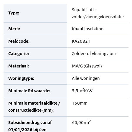
Supafil Loft -
Type:
zolder/vlieringvloerisolatie
Merk:
Knauf Insulation
Meldcode:
KA20821
Categorie:
Zolder- of vlieringvloer
Materiaal:
MWG (Glaswol)
Woningtype:
Alle woningen
2
Minimale Rd waarde:
3,5m
K/W
Minimale materiaaldikte /
160mm
constructiedikte (mm):
2
Subsidiebedrag vanaf
€4,00/m
01/01/2026 bij één