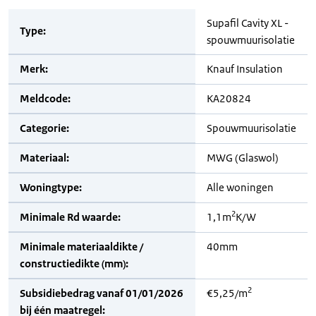
Supafil Cavity XL -
Type:
spouwmuurisolatie
Merk:
Knauf Insulation
Meldcode:
KA20824
Categorie:
Spouwmuurisolatie
Materiaal:
MWG (Glaswol)
Woningtype:
Alle woningen
2
Minimale Rd waarde:
1,1m
K/W
Minimale materiaaldikte /
40mm
constructiedikte (mm):
2
Subsidiebedrag vanaf 01/01/2026
€5,25/m
bij één maatregel: