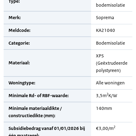
Type:
bodemisolatie
Merk:
Soprema
Meldcode:
KA21040
Categorie:
Bodemisolatie
XPS
Materiaal:
(Geëxtrudeerde
polystyreen)
Woningtype:
Alle woningen
2
Minimale Rd- of RBF-waarde:
3,5m
K/W
Minimale materiaaldikte /
140mm
constructiedikte (mm):
2
Subsidiebedrag vanaf 01/01/2026 bij
€3,00/m
één maatregel: