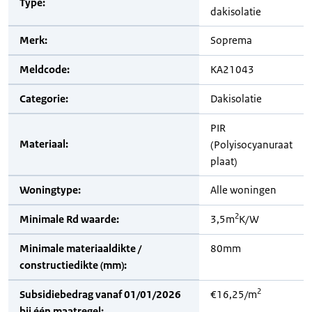
Type:
dakisolatie
Merk:
Soprema
Meldcode:
KA21043
Categorie:
Dakisolatie
PIR
Materiaal:
(Polyisocyanuraat
plaat)
Woningtype:
Alle woningen
2
Minimale Rd waarde:
3,5m
K/W
Minimale materiaaldikte /
80mm
constructiedikte (mm):
2
Subsidiebedrag vanaf 01/01/2026
€16,25/m
bij één maatregel: