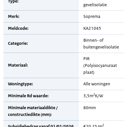
Type:
gevelisolatie
Merk:
Soprema
Meldcode:
KA21045
Binnen- of
Categorie:
buitengevelisolatie
PIR
Materiaal:
(Polyisocyanuraat
plaat)
Woningtype:
Alle woningen
2
Minimale Rd waarde:
3,5m
K/W
Minimale materiaaldikte /
80mm
constructiedikte (mm):
2
Subsidiebedrag vanaf 01/01/2026
€20,25/m