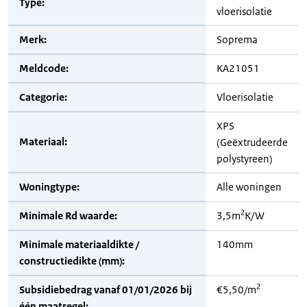
Type:
vloerisolatie
Merk:
Soprema
Meldcode:
KA21051
Categorie:
Vloerisolatie
XPS
Materiaal:
(Geëxtrudeerde
polystyreen)
Woningtype:
Alle woningen
2
Minimale Rd waarde:
3,5m
K/W
Minimale materiaaldikte /
140mm
constructiedikte (mm):
2
Subsidiebedrag vanaf 01/01/2026 bij
€5,50/m
één maatregel: