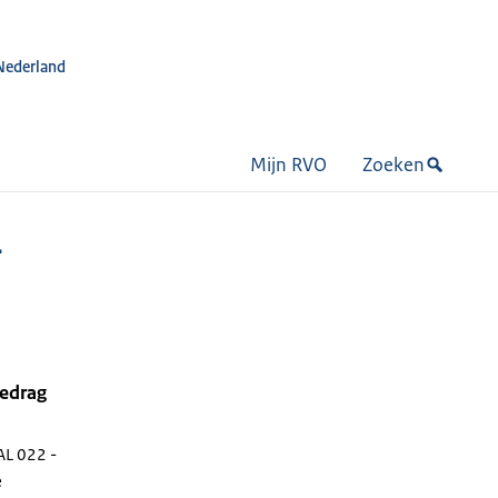
Nederland
Mijn RVO
Zoeken
-
bedrag
AL 022 -
e