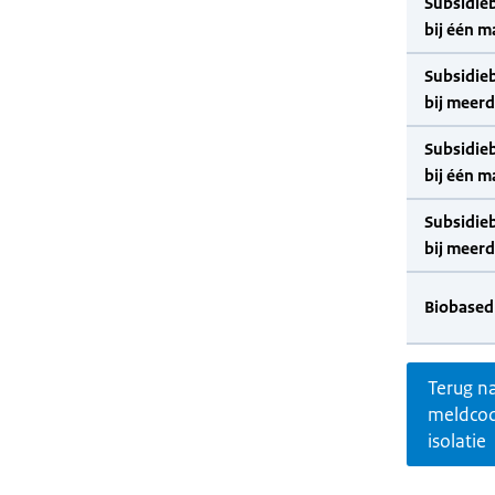
Subsidie
bij één m
Subsidie
bij meer
Subsidie
bij één m
Subsidie
bij meer
Biobased
Terug n
meldco
isolatie