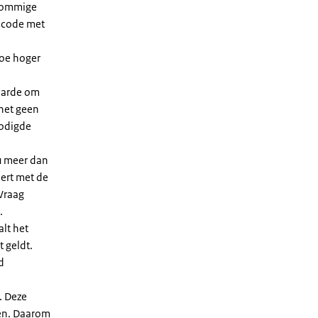
 sommige
dcode met
Hoe hoger
waarde om
 het geen
nodigde
u meer dan
eert met de
Vraag
.
lt het
t geldt.
d
. Deze
len. Daarom