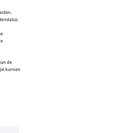
arden.
enstatus.
ze
de
 van de
ijst kunnen