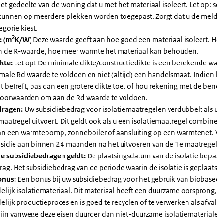
et gedeelte van de woning dat u met het materiaal isoleert. Let op:
kunnen op meerdere plekken worden toegepast. Zorgt dat u de mel
egorie kiest.
2
: (m
K/W)
Deze waarde geeft aan hoe goed een materiaal isoleert. 
an de R-waarde, hoe meer warmte het materiaal kan behouden.
kte:
Let op! De minimale dikte/constructiedikte is een berekende 
male Rd waarde te voldoen en niet (altijd) een handelsmaat. Indien
 betreft, pas dan een grotere dikte toe, of hou rekening met de be
voorwaarden om aan de Rd waarde te voldoen.
dragen:
Uw subsidiebedrag voor isolatiemaatregelen verdubbelt als 
maatregel uitvoert. Dit geldt ook als u een isolatiemaatregel combin
 van een warmtepomp, zonneboiler of aansluiting op een warmtenet. 
bsidie aan binnen 24 maanden na het uitvoeren van de 1e maatregel
e subsidiebedragen geldt:
De plaatsingsdatum van de isolatie bepaa
ag. Het subsidiebedrag van de periode waarin de isolatie is geplaats
onus:
Een bonus bij uw subsidiebedrag voor het gebruik van biobase
elijk isolatiemateriaal. Dit materiaal heeft een duurzame oorsprong,
elijk productieproces en is goed te recyclen of te verwerken als afval
zijn vanwege deze eisen duurder dan niet-duurzame isolatiemateria