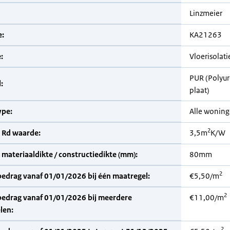
Linzmeier
:
KA21263
:
Vloerisolati
PUR (Polyu
:
plaat)
pe:
Alle wonin
2
 Rd waarde:
3,5m
K/W
materiaaldikte / constructiedikte (mm):
80mm
2
bedrag vanaf 01/01/2026 bij één maatregel:
€5,50/m
2
bedrag vanaf 01/01/2026 bij meerdere
€11,00/m
len:
2