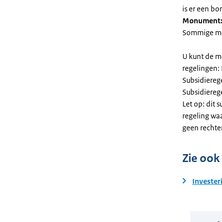
is er een bo
Monument
Sommige mel
U kunt de m
regelingen:
Subsidiereg
Subsidiere
Let op: dit 
regeling wa
geen rechte
Zie ook
Invester