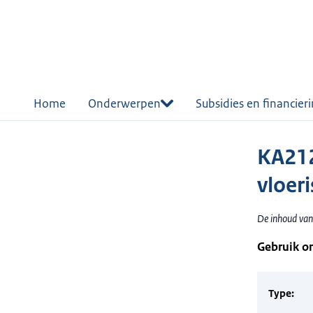
r de
tent
Home
Onderwerpen
Subsidies en financier
KA212
vloeri
De inhoud van 
Gebruik o
Type: