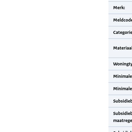
Merk:
Meldcode
Categorie
Materiaal
Woningty
Minimale
Minimale 
Subsidie
Subsidie
maatrege