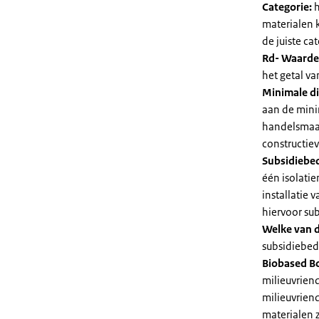
Categorie:
h
materialen 
de juiste cat
Rd- Waarde
het getal v
Minimale di
aan de mini
handelsmaat
constructie
Subsidiebe
één isolatie
installatie
hiervoor su
Welke van d
subsidiebedr
Biobased B
milieuvriend
milieuvriend
materialen 