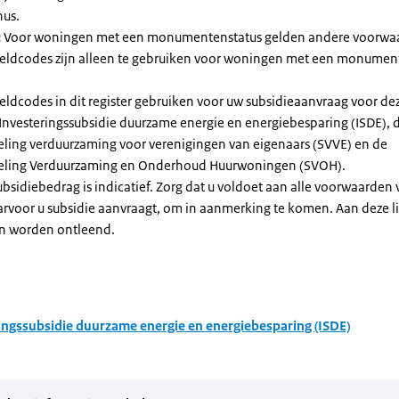
nus.
:
Voor woningen met een monumentenstatus gelden andere voorwa
dcodes zijn alleen te gebruiken voor woningen met een monument
eldcodes in dit register gebruiken voor uw subsidieaanvraag voor de
 Investeringssubsidie duurzame energie en energiebesparing (ISDE), 
eling verduurzaming voor verenigingen van eigenaars (SVVE) en de
geling Verduurzaming en Onderhoud Huurwoningen (SVOH).
subsidiebedrag is indicatief. Zorg dat u voldoet aan alle voorwaarden
arvoor u subsidie aanvraagt, om in aanmerking te komen. Aan deze l
n worden ontleend.
ingssubsidie duurzame energie en energiebesparing (ISDE)