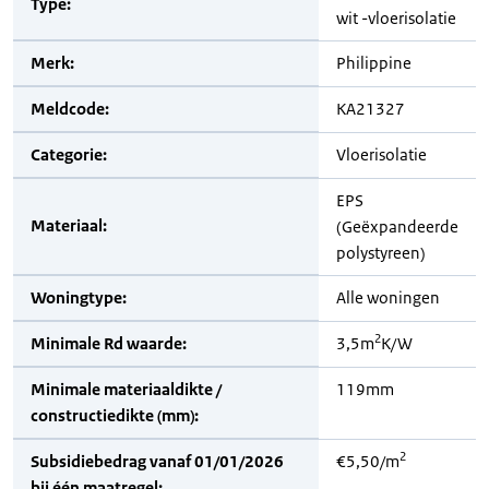
Type:
wit -vloerisolatie
Merk:
Philippine
Meldcode:
KA21327
Categorie:
Vloerisolatie
EPS
Materiaal:
(Geëxpandeerde
polystyreen)
Woningtype:
Alle woningen
2
Minimale Rd waarde:
3,5m
K/W
Minimale materiaaldikte /
119mm
constructiedikte (mm):
2
Subsidiebedrag vanaf 01/01/2026
€5,50/m
bij één maatregel: