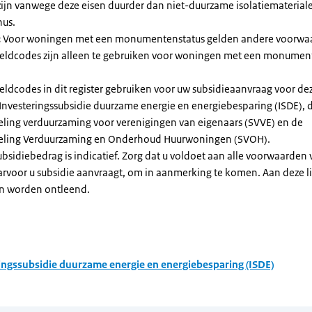
zijn vanwege deze eisen duurder dan niet-duurzame isolatiemateria
nus.
:
Voor woningen met een monumentenstatus gelden andere voorwa
dcodes zijn alleen te gebruiken voor woningen met een monument
eldcodes in dit register gebruiken voor uw subsidieaanvraag voor de
 Investeringssubsidie duurzame energie en energiebesparing (ISDE), 
eling verduurzaming voor verenigingen van eigenaars (SVVE) en de
geling Verduurzaming en Onderhoud Huurwoningen (SVOH).
subsidiebedrag is indicatief. Zorg dat u voldoet aan alle voorwaarden
arvoor u subsidie aanvraagt, om in aanmerking te komen. Aan deze l
n worden ontleend.
ingssubsidie duurzame energie en energiebesparing (ISDE)