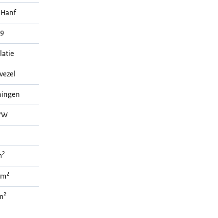
 Hanf
9
latie
vezel
ningen
/W
2
m
2
/m
2
m