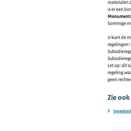
materialen 
is er een bo
Monument
Sommige mel
U kunt de m
regelingen:
Subsidiereg
Subsidiere
Let op: dit 
regeling wa
geen rechte
Zie ook
Invester