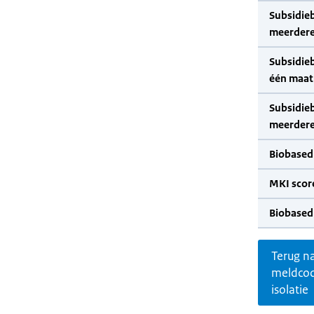
Subsidie
meerdere
Subsidie
één maat
Subsidie
meerdere
Biobased
MKI scor
Biobased
Terug n
meldco
isolatie