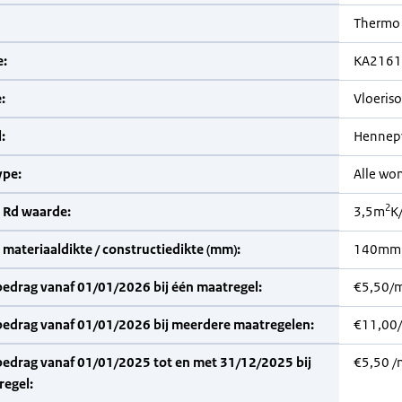
Thermo
:
KA2161
:
Vloeriso
:
Hennep
pe:
Alle wo
2
 Rd waarde:
3,5m
K
materiaaldikte / constructiedikte (mm):
140mm
bedrag vanaf 01/01/2026 bij één maatregel:
€5,50/
bedrag vanaf 01/01/2026 bij meerdere maatregelen:
€11,00
bedrag vanaf 01/01/2025 tot en met 31/12/2025 bij
€5,50 /
regel: