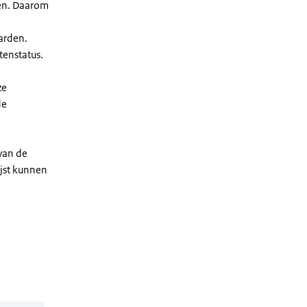
len. Daarom
arden.
enstatus.
ze
de
 van de
ijst kunnen