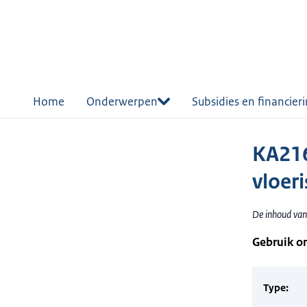
r de
tent
Home
Onderwerpen
Subsidies en financier
KA216
vloeri
De inhoud van 
Gebruik o
Type: