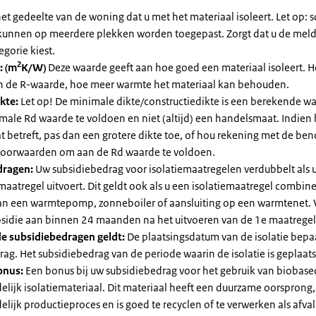
et gedeelte van de woning dat u met het materiaal isoleert. Let op:
kunnen op meerdere plekken worden toegepast. Zorgt dat u de mel
egorie kiest.
2
: (m
K/W)
Deze waarde geeft aan hoe goed een materiaal isoleert. 
an de R-waarde, hoe meer warmte het materiaal kan behouden.
kte:
Let op! De minimale dikte/constructiedikte is een berekende 
male Rd waarde te voldoen en niet (altijd) een handelsmaat. Indien
 betreft, pas dan een grotere dikte toe, of hou rekening met de be
voorwaarden om aan de Rd waarde te voldoen.
dragen:
Uw subsidiebedrag voor isolatiemaatregelen verdubbelt als 
maatregel uitvoert. Dit geldt ook als u een isolatiemaatregel combin
 van een warmtepomp, zonneboiler of aansluiting op een warmtenet. 
bsidie aan binnen 24 maanden na het uitvoeren van de 1e maatregel
e subsidiebedragen geldt:
De plaatsingsdatum van de isolatie bepaa
ag. Het subsidiebedrag van de periode waarin de isolatie is geplaats
onus:
Een bonus bij uw subsidiebedrag voor het gebruik van biobase
elijk isolatiemateriaal. Dit materiaal heeft een duurzame oorsprong,
elijk productieproces en is goed te recyclen of te verwerken als afval