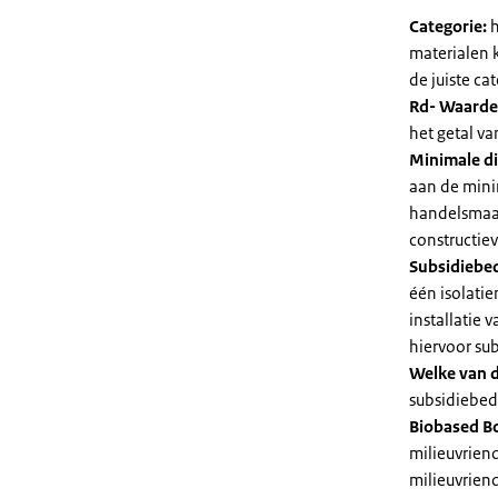
Categorie:
h
materialen 
de juiste cat
Rd- Waarde
het getal v
Minimale di
aan de mini
handelsmaat
constructie
Subsidiebe
één isolatie
installatie
hiervoor su
Welke van d
subsidiebedr
Biobased B
milieuvriend
milieuvriend