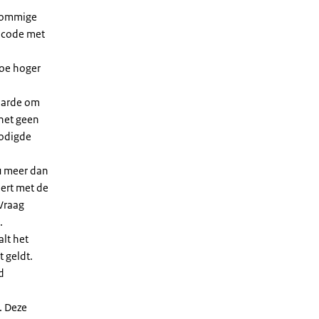
 sommige
dcode met
Hoe hoger
waarde om
 het geen
nodigde
u meer dan
eert met de
Vraag
.
lt het
t geldt.
d
. Deze