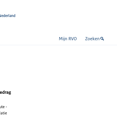
Nederland
Mijn RVO
Zoeken
bedrag
te -
latie