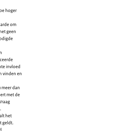
Hoe hoger
waarde om
 het geen
nodigde
en
iceerde
nte invloed
en vinden en
u meer dan
eert met de
Vraag
.
lt het
t geldt.
d