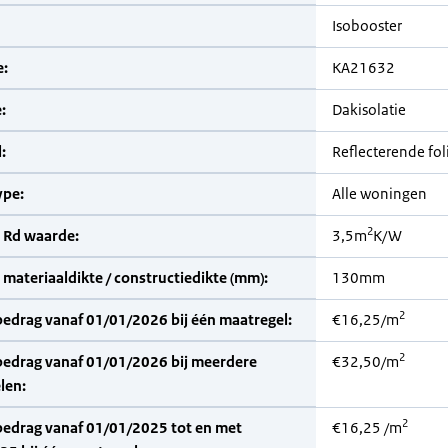
Isobooster
:
KA21632
:
Dakisolatie
:
Reflecterende fol
pe:
Alle woningen
2
 Rd waarde:
3,5m
K/W
materiaaldikte / constructiedikte (mm):
130mm
2
bedrag vanaf 01/01/2026 bij één maatregel:
€16,25/m
2
bedrag vanaf 01/01/2026 bij meerdere
€32,50/m
len:
2
bedrag vanaf 01/01/2025 tot en met
€16,25 /m