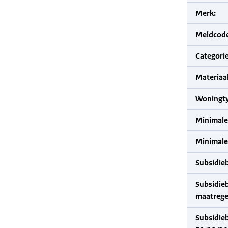
Merk:
Meldcode
Categorie
Materiaal
Woningty
Minimale
Minimale 
Subsidie
Subsidie
maatrege
Subsidie