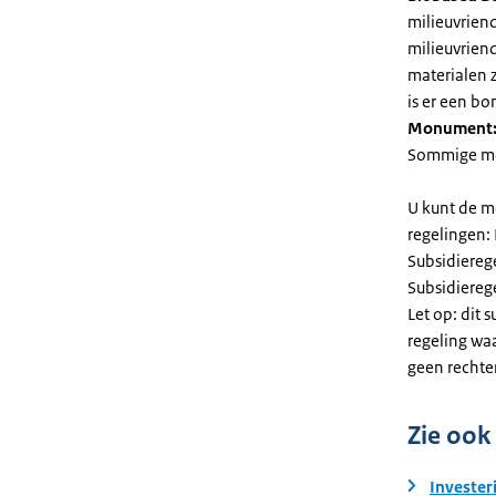
milieuvriend
milieuvriend
materialen 
is er een bo
Monument
Sommige mel
U kunt de m
regelingen:
Subsidiereg
Subsidiere
Let op: dit 
regeling wa
geen rechte
Zie ook
Invester