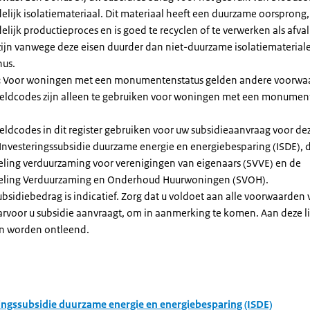
elijk isolatiemateriaal. Dit materiaal heeft een duurzame oorsprong,
elijk productieproces en is goed te recyclen of te verwerken als afval
zijn vanwege deze eisen duurder dan niet-duurzame isolatiemateria
nus.
:
Voor woningen met een monumentenstatus gelden andere voorwa
dcodes zijn alleen te gebruiken voor woningen met een monument
eldcodes in dit register gebruiken voor uw subsidieaanvraag voor de
 Investeringssubsidie duurzame energie en energiebesparing (ISDE), 
eling verduurzaming voor verenigingen van eigenaars (SVVE) en de
geling Verduurzaming en Onderhoud Huurwoningen (SVOH).
subsidiebedrag is indicatief. Zorg dat u voldoet aan alle voorwaarden
arvoor u subsidie aanvraagt, om in aanmerking te komen. Aan deze l
n worden ontleend.
ingssubsidie duurzame energie en energiebesparing (ISDE)