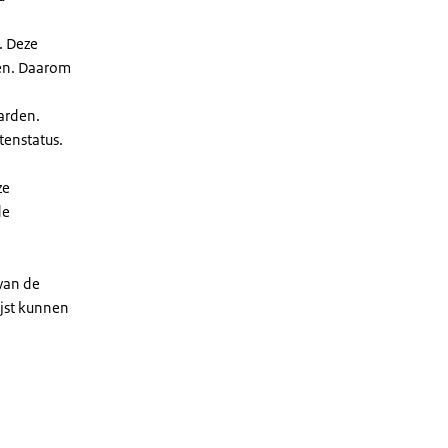
. Deze
len. Daarom
arden.
enstatus.
ze
de
 van de
ijst kunnen