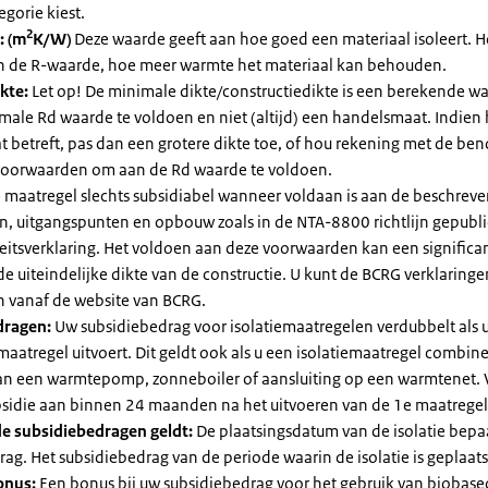
egorie kiest.
2
: (m
K/W)
Deze waarde geeft aan hoe goed een materiaal isoleert. 
an de R-waarde, hoe meer warmte het materiaal kan behouden.
kte:
Let op! De minimale dikte/constructiedikte is een berekende 
male Rd waarde te voldoen en niet (altijd) een handelsmaat. Indien
 betreft, pas dan een grotere dikte toe, of hou rekening met de be
voorwaarden om aan de Rd waarde te voldoen.
 maatregel slechts subsidiabel wanneer voldaan is aan de beschrev
, uitgangspunten en opbouw zoals in de NTA-8800 richtlijn gepubl
eitsverklaring. Het voldoen aan deze voorwaarden kan een significa
e uiteindelijke dikte van de constructie. U kunt de BCRG verklaring
vanaf de website van BCRG.
dragen:
Uw subsidiebedrag voor isolatiemaatregelen verdubbelt als 
maatregel uitvoert. Dit geldt ook als u een isolatiemaatregel combin
 van een warmtepomp, zonneboiler of aansluiting op een warmtenet. 
bsidie aan binnen 24 maanden na het uitvoeren van de 1e maatregel
e subsidiebedragen geldt:
De plaatsingsdatum van de isolatie bepaa
ag. Het subsidiebedrag van de periode waarin de isolatie is geplaats
onus:
Een bonus bij uw subsidiebedrag voor het gebruik van biobase