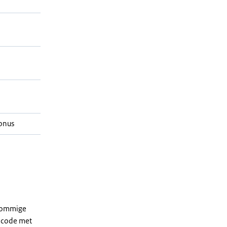
onus
 sommige
dcode met