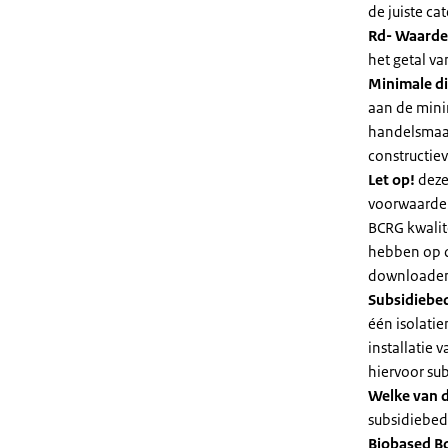
de juiste cat
Rd- Waarde
het getal v
Minimale di
aan de mini
handelsmaat
constructie
Let op!
deze
voorwaarden
BCRG kwalit
hebben op d
downloaden 
Subsidiebe
één isolatie
installatie
hiervoor su
Welke van d
subsidiebedr
Biobased B