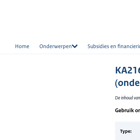
r de
tent
Home
Onderwerpen
Subsidies en financier
KA216
(onde
De inhoud van 
Gebruik o
Type: