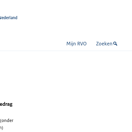
Nederland
Mijn RVO
Zoeken
bedrag
 (onder
n)