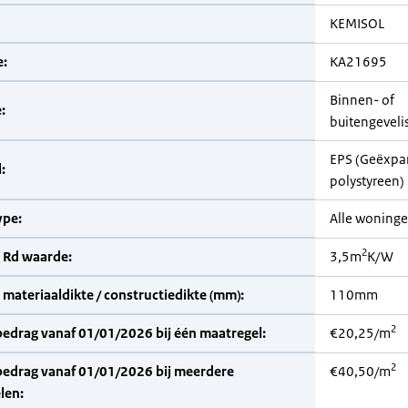
KEMISOL
:
KA21695
Binnen- of
:
buitengeveli
EPS (Geëxpa
:
polystyreen)
pe:
Alle woning
2
 Rd waarde:
3,5m
K/W
materiaaldikte / constructiedikte (mm):
110mm
2
bedrag vanaf 01/01/2026 bij één maatregel:
€20,25/m
2
bedrag vanaf 01/01/2026 bij meerdere
€40,50/m
len: