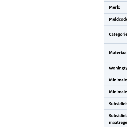
Merk:
Meldcode
Categorie
Materiaal
Woningty
Minimale
Minimale 
Subsidie
Subsidie
maatrege