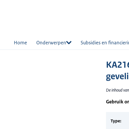
r de
tent
Home
Onderwerpen
Subsidies en financier
KA216
geveli
De inhoud van 
Gebruik o
Type: