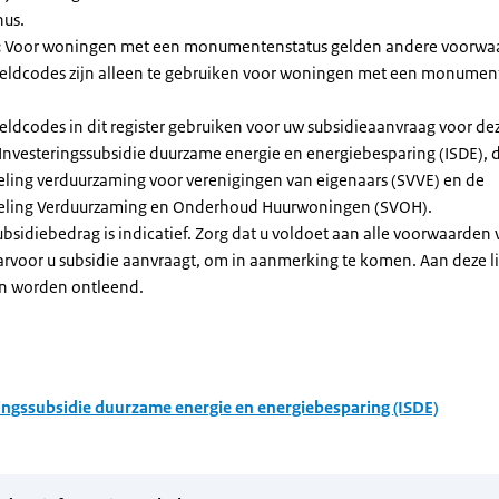
nus.
:
Voor woningen met een monumentenstatus gelden andere voorwa
dcodes zijn alleen te gebruiken voor woningen met een monument
eldcodes in dit register gebruiken voor uw subsidieaanvraag voor de
 Investeringssubsidie duurzame energie en energiebesparing (ISDE), 
eling verduurzaming voor verenigingen van eigenaars (SVVE) en de
geling Verduurzaming en Onderhoud Huurwoningen (SVOH).
subsidiebedrag is indicatief. Zorg dat u voldoet aan alle voorwaarden
arvoor u subsidie aanvraagt, om in aanmerking te komen. Aan deze l
n worden ontleend.
ingssubsidie duurzame energie en energiebesparing (ISDE)