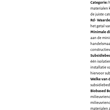
Categorie:
h
materialen 
de juiste cat
Rd- Waarde
het getal v
Minimale di
aan de mini
handelsmaat
constructie
Subsidiebe
één isolatie
installatie
hiervoor su
Welke van d
subsidiebedr
Biobased B
milieuvriend
milieuvriend
materialen 