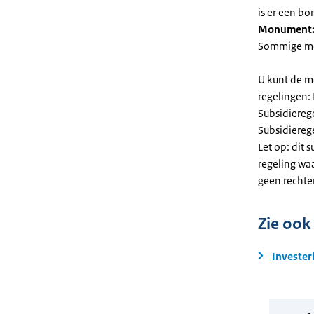
is er een bo
Monument
Sommige mel
U kunt de m
regelingen:
Subsidiereg
Subsidiere
Let op: dit 
regeling wa
geen rechte
Zie ook
Invester