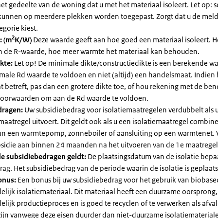
et gedeelte van de woning dat u met het materiaal isoleert. Let op:
kunnen op meerdere plekken worden toegepast. Zorgt dat u de mel
egorie kiest.
2
: (m
K/W)
Deze waarde geeft aan hoe goed een materiaal isoleert. 
an de R-waarde, hoe meer warmte het materiaal kan behouden.
kte:
Let op! De minimale dikte/constructiedikte is een berekende 
male Rd waarde te voldoen en niet (altijd) een handelsmaat. Indien
 betreft, pas dan een grotere dikte toe, of hou rekening met de be
voorwaarden om aan de Rd waarde te voldoen.
dragen:
Uw subsidiebedrag voor isolatiemaatregelen verdubbelt als 
maatregel uitvoert. Dit geldt ook als u een isolatiemaatregel combin
 van een warmtepomp, zonneboiler of aansluiting op een warmtenet. 
bsidie aan binnen 24 maanden na het uitvoeren van de 1e maatregel
e subsidiebedragen geldt:
De plaatsingsdatum van de isolatie bepaa
ag. Het subsidiebedrag van de periode waarin de isolatie is geplaats
onus:
Een bonus bij uw subsidiebedrag voor het gebruik van biobase
elijk isolatiemateriaal. Dit materiaal heeft een duurzame oorsprong,
elijk productieproces en is goed te recyclen of te verwerken als afval
zijn vanwege deze eisen duurder dan niet-duurzame isolatiemateria