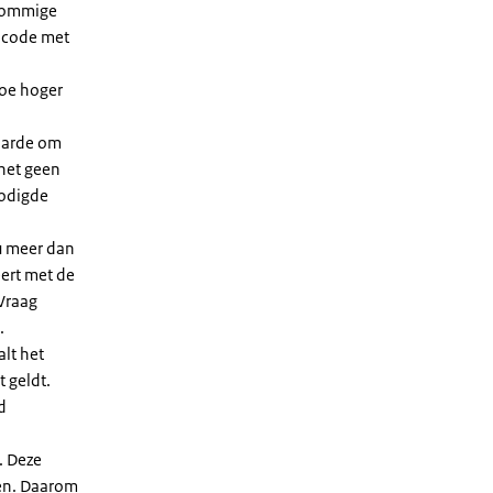
 sommige
dcode met
Hoe hoger
waarde om
 het geen
nodigde
u meer dan
eert met de
Vraag
.
lt het
t geldt.
d
. Deze
len. Daarom