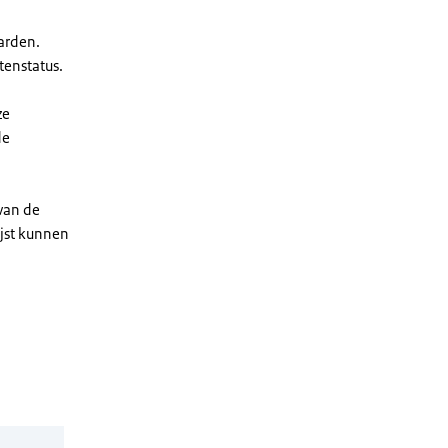
arden.
enstatus.
ze
de
 van de
ijst kunnen