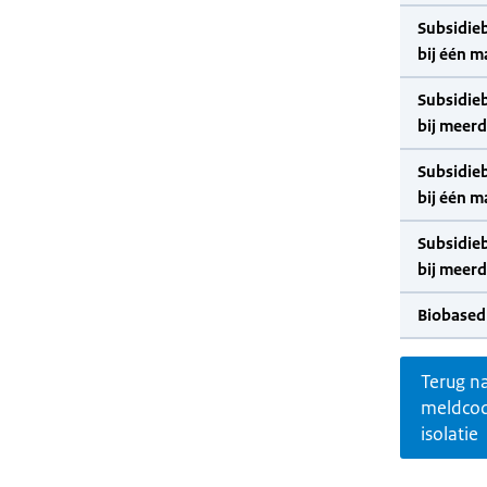
Subsidie
bij één m
Subsidie
bij meer
Subsidie
bij één m
Subsidie
bij meer
Biobased
Terug n
meldco
isolatie