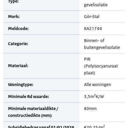
Type:
gevelisolatie
Merk:
Gór-Stal
Meldcode:
KA21744
Binnen- of
Categorie:
buitengevelisolatie
PIR
Materiaal:
(Polyisocyanuraat
plaat)
Woningtype:
Alle woningen
2
Minimale Rd waarde:
3,5m
K/W
Minimale materiaaldikte /
80mm
constructiedikte (mm):
2
Subsidiebedrag vanaf 01/01/2026
€20,25/m