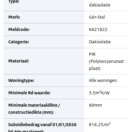
Type:
dakisolatie
Merk:
Gór-Stal
Meldcode:
KA21822
Categorie:
Dakisolatie
PIR
Materiaal:
(Polyisocyanuraat
plaat)
Woningtype:
Alle woningen
2
Minimale Rd waarde:
3,5m
K/W
Minimale materiaaldikte /
80mm
constructiedikte (mm):
2
Subsidiebedrag vanaf 01/01/2026
€16,25/m
bij één maatregel: