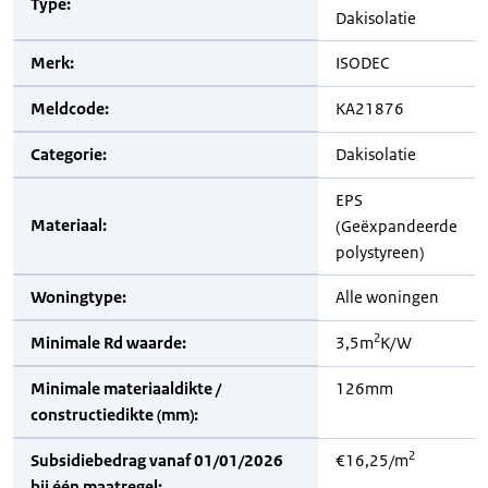
Type:
Dakisolatie
Merk:
ISODEC
Meldcode:
KA21876
Categorie:
Dakisolatie
EPS
Materiaal:
(Geëxpandeerde
polystyreen)
Woningtype:
Alle woningen
2
Minimale Rd waarde:
3,5m
K/W
Minimale materiaaldikte /
126mm
constructiedikte (mm):
2
Subsidiebedrag vanaf 01/01/2026
€16,25/m
bij één maatregel: