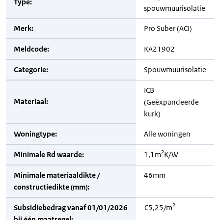
Type:
spouwmuurisolatie
Merk:
Pro Suber (ACI)
Meldcode:
KA21902
Categorie:
Spouwmuurisolatie
ICB
Materiaal:
(Geëxpandeerde
kurk)
Woningtype:
Alle woningen
2
Minimale Rd waarde:
1,1m
K/W
Minimale materiaaldikte /
46mm
constructiedikte (mm):
2
Subsidiebedrag vanaf 01/01/2026
€5,25/m
bij één maatregel: