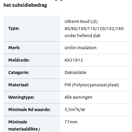
het subsidiebedrag
Utherm Roof L(E)
Type:
80/90/100/110/120/142/160
onder hellend dak
Merk:
Unilin Insulation
Meldcode:
KA21912
Categorie:
Dakisolatie
Materiaal:
PIR (Polyisocyanuraat plaat)
Woningtype:
Alle woningen
2
Minimale Rd waarde:
3,5m
K/W
Minimale
77mm
materiaaldikte /