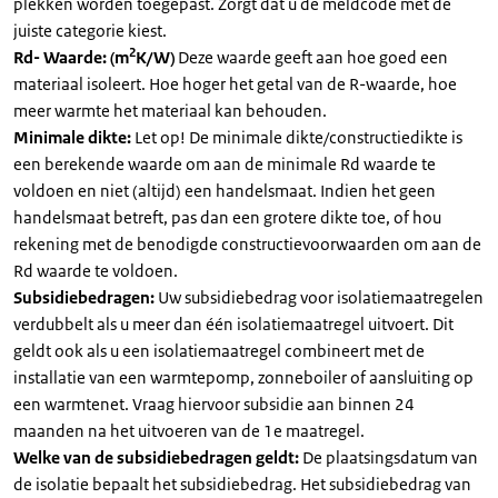
plekken worden toegepast. Zorgt dat u de meldcode met de
juiste categorie kiest.
2
Rd- Waarde: (m
K/W)
Deze waarde geeft aan hoe goed een
materiaal isoleert. Hoe hoger het getal van de R-waarde, hoe
meer warmte het materiaal kan behouden.
Minimale dikte:
Let op! De minimale dikte/constructiedikte is
een berekende waarde om aan de minimale Rd waarde te
voldoen en niet (altijd) een handelsmaat. Indien het geen
handelsmaat betreft, pas dan een grotere dikte toe, of hou
rekening met de benodigde constructievoorwaarden om aan de
Rd waarde te voldoen.
Subsidiebedragen:
Uw subsidiebedrag voor isolatiemaatregelen
verdubbelt als u meer dan één isolatiemaatregel uitvoert. Dit
geldt ook als u een isolatiemaatregel combineert met de
installatie van een warmtepomp, zonneboiler of aansluiting op
een warmtenet. Vraag hiervoor subsidie aan binnen 24
maanden na het uitvoeren van de 1e maatregel.
Welke van de subsidiebedragen geldt:
De plaatsingsdatum van
de isolatie bepaalt het subsidiebedrag. Het subsidiebedrag van