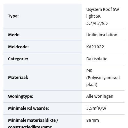
Usystem Roof SW
Type:
light SK
3,7/4,7/6,3
Merk:
Unilin Insulation
Meldcode:
KA21922
Categorie:
Dakisolatie
PIR
Materiaal:
(Polyisocyanuraat
plaat)
Woningtype:
Alle woningen
2
Minimale Rd waarde:
3,5m
K/W
Minimale materiaaldikte /
88mm
constructiedikte (mm):