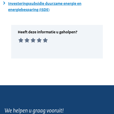
Investeringssubsidie duurzame energie en
energiebesparing (ISDE)
We helpen u graag vooruit!