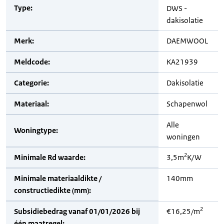
Type:
DWS -
dakisolatie
Merk:
DAEMWOOL
Meldcode:
KA21939
Categorie:
Dakisolatie
Materiaal:
Schapenwol
Alle
Woningtype:
woningen
2
Minimale Rd waarde:
3,5m
K/W
Minimale materiaaldikte /
140mm
constructiedikte (mm):
2
Subsidiebedrag vanaf 01/01/2026 bij
€16,25/m
één maatregel: