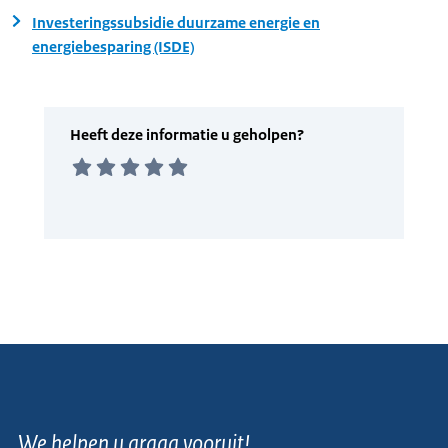
Investeringssubsidie duurzame energie en
energiebesparing (ISDE)
We helpen u graag vooruit!