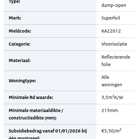
Type:
damp-open
Merk:
Superfoil
Meldcode:
KA22012
Categorie:
Vloerisolatie
Reflecterende
Materiaal:
folie
Alle
Woningtype:
woningen
2
Minimale Rd waarde:
3,5m
K/W
Minimale materiaaldikte /
215mm
constructiedikte (mm):
2
Subsidiebedrag vanaf 01/01/2026 bij
€5,50/m
één maatregel: