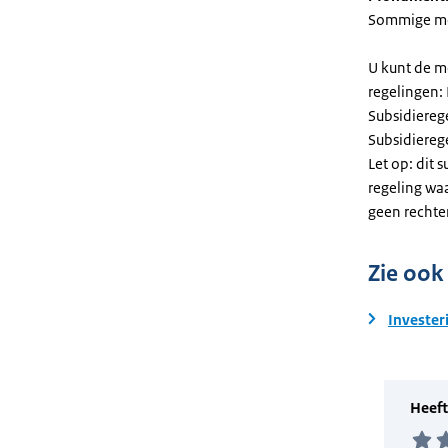
Sommige mel
U kunt de m
regelingen:
Subsidiereg
Subsidiere
Let op: dit 
regeling wa
geen rechte
Zie ook
Invester