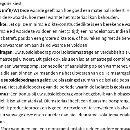
egorie kiest.
2
: (m
K/W)
Deze waarde geeft aan hoe goed een materiaal isoleert. 
an de R-waarde, hoe meer warmte het materiaal kan behouden.
kte:
Let op! De minimale dikte/constructiedikte is een berekende 
male Rd waarde te voldoen en niet (altijd) een handelsmaat. Indien
 betreft, pas dan een grotere dikte toe, of hou rekening met de be
voorwaarden om aan de Rd waarde te voldoen.
dragen:
Uw subsidiebedrag voor isolatiemaatregelen verdubbelt als 
maatregel uitvoert. Dit geldt ook als u een isolatiemaatregel combin
 van een warmtepomp, zonneboiler of aansluiting op een warmtenet. 
bsidie aan binnen 24 maanden na het uitvoeren van de 1e maatregel
e subsidiebedragen geldt:
De plaatsingsdatum van de isolatie bepaa
ag. Het subsidiebedrag van de periode waarin de isolatie is geplaats
onus:
Een bonus bij uw subsidiebedrag voor het gebruik van biobase
elijk isolatiemateriaal. Dit materiaal heeft een duurzame oorsprong,
elijk productieproces en is goed te recyclen of te verwerken als afval
zijn vanwege deze eisen duurder dan niet-duurzame isolatiemateria
nus.
:
Voor woningen met een monumentenstatus gelden andere voorwa