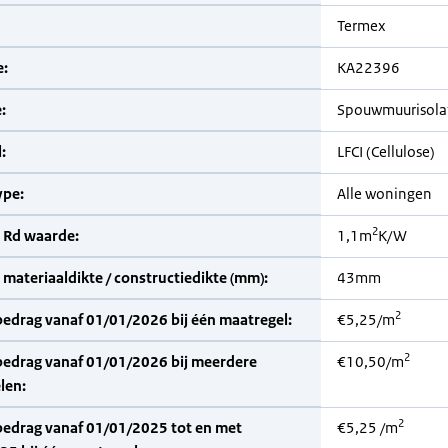
Termex
:
KA22396
:
Spouwmuurisola
:
LFCI (Cellulose)
pe:
Alle woningen
2
 Rd waarde:
1,1m
K/W
materiaaldikte / constructiedikte (mm):
43mm
2
bedrag vanaf 01/01/2026 bij één maatregel:
€5,25/m
2
bedrag vanaf 01/01/2026 bij meerdere
€10,50/m
len:
2
bedrag vanaf 01/01/2025 tot en met
€5,25 /m