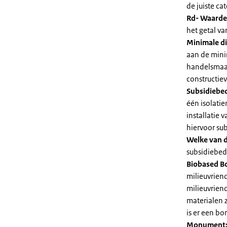
de juiste cat
Rd- Waarde
het getal v
Minimale di
aan de mini
handelsmaat
constructie
Subsidiebe
één isolatie
installatie
hiervoor su
Welke van d
subsidiebedr
Biobased B
milieuvriend
milieuvriend
materialen 
is er een bo
Monument