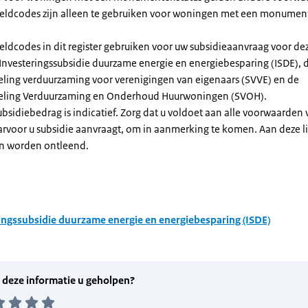
dcodes zijn alleen te gebruiken voor woningen met een monument
eldcodes in dit register gebruiken voor uw subsidieaanvraag voor de
 Investeringssubsidie duurzame energie en energiebesparing (ISDE), 
eling verduurzaming voor verenigingen van eigenaars (SVVE) en de
geling Verduurzaming en Onderhoud Huurwoningen (SVOH).
subsidiebedrag is indicatief. Zorg dat u voldoet aan alle voorwaarden
arvoor u subsidie aanvraagt, om in aanmerking te komen. Aan deze l
n worden ontleend.
ingssubsidie duurzame energie en energiebesparing (ISDE)