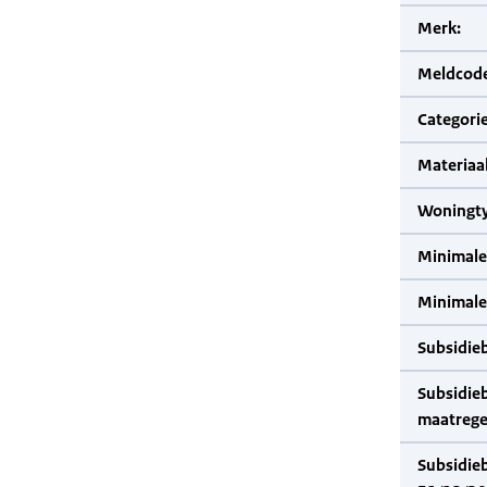
Merk:
Meldcode
Categorie
Materiaal
Woningty
Minimale
Minimale 
Subsidie
Subsidie
maatrege
Subsidie