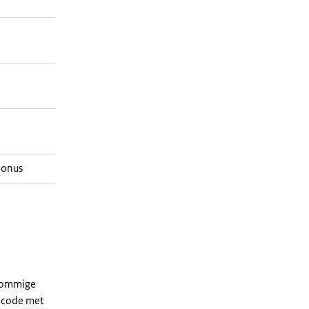
Bonus
 sommige
dcode met