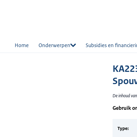
r de
tent
Home
Onderwerpen
Subsidies en financier
KA223
Spouw
De inhoud van 
Gebruik o
Type: