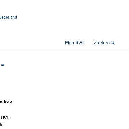
Nederland
Mijn RVO
Zoeken
 -
bedrag
LFCI -
tie