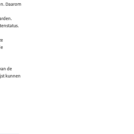
len. Daarom
arden.
enstatus.
ze
de
 van de
ijst kunnen