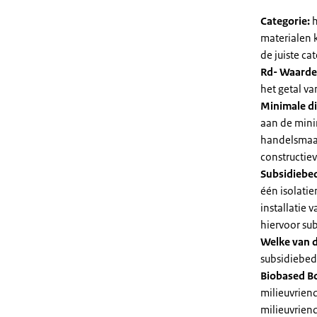
Categorie:
h
materialen 
de juiste cat
Rd- Waarde
het getal v
Minimale di
aan de mini
handelsmaat
constructie
Subsidiebe
één isolatie
installatie
hiervoor su
Welke van d
subsidiebedr
Biobased B
milieuvriend
milieuvriend