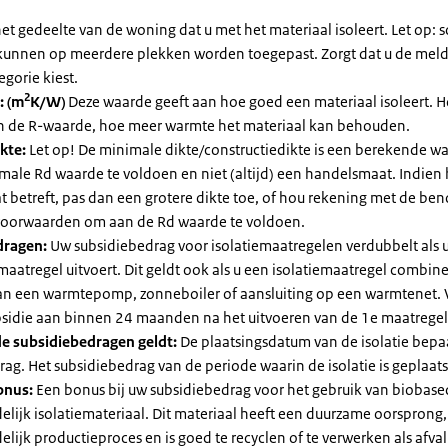
et gedeelte van de woning dat u met het materiaal isoleert. Let op:
kunnen op meerdere plekken worden toegepast. Zorgt dat u de mel
egorie kiest.
2
: (m
K/W)
Deze waarde geeft aan hoe goed een materiaal isoleert. 
an de R-waarde, hoe meer warmte het materiaal kan behouden.
kte:
Let op! De minimale dikte/constructiedikte is een berekende 
male Rd waarde te voldoen en niet (altijd) een handelsmaat. Indien
 betreft, pas dan een grotere dikte toe, of hou rekening met de be
voorwaarden om aan de Rd waarde te voldoen.
dragen:
Uw subsidiebedrag voor isolatiemaatregelen verdubbelt als 
maatregel uitvoert. Dit geldt ook als u een isolatiemaatregel combin
 van een warmtepomp, zonneboiler of aansluiting op een warmtenet. 
bsidie aan binnen 24 maanden na het uitvoeren van de 1e maatregel
e subsidiebedragen geldt:
De plaatsingsdatum van de isolatie bepaa
ag. Het subsidiebedrag van de periode waarin de isolatie is geplaats
onus:
Een bonus bij uw subsidiebedrag voor het gebruik van biobase
elijk isolatiemateriaal. Dit materiaal heeft een duurzame oorsprong,
elijk productieproces en is goed te recyclen of te verwerken als afval