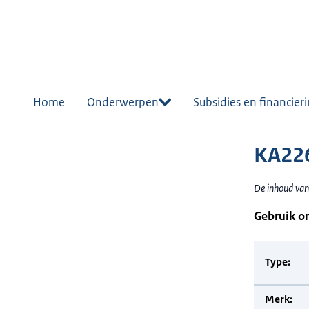
r de
tent
Home
Onderwerpen
Subsidies en financier
KA226
De inhoud van 
Gebruik o
Type:
Merk: