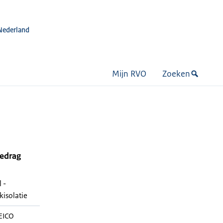
Nederland
Mijn RVO
Zoeken
bedrag
l -
kisolatie
EICO