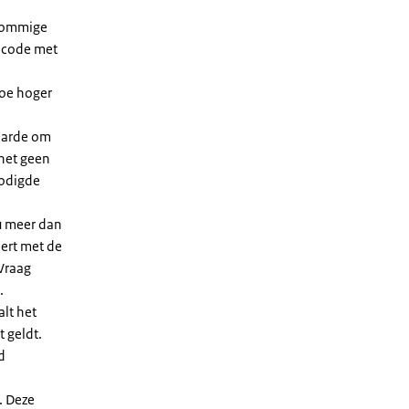
 sommige
dcode met
Hoe hoger
waarde om
 het geen
nodigde
u meer dan
eert met de
Vraag
.
lt het
t geldt.
d
. Deze