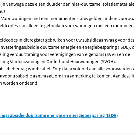
zijn vanwege deze eisen duurder dan niet-duurzame isolatiemateria
nus.
:
Voor woningen met een monumentenstatus gelden andere voorwa
dcodes zijn alleen te gebruiken voor woningen met een monument
eldcodes in dit register gebruiken voor uw subsidieaanvraag voor de
 Investeringssubsidie duurzame energie en energiebesparing (ISDE), 
eling verduurzaming voor verenigingen van eigenaars (SVVE) en de
geling Verduurzaming en Onderhoud Huurwoningen (SVOH).
subsidiebedrag is indicatief. Zorg dat u voldoet aan alle voorwaarden
arvoor u subsidie aanvraagt, om in aanmerking te komen. Aan deze l
n worden ontleend.
ingssubsidie duurzame energie en energiebesparing (ISDE)