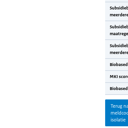
Subsidie
meerdere
Subsidie
maatrege
Subsidie
meerdere
Biobased
MKI scor
Biobased
Terug n
meldco
isolatie