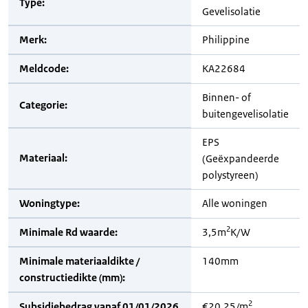
Type:
Gevelisolatie
Merk:
Philippine
Meldcode:
KA22684
Binnen- of
Categorie:
buitengevelisolatie
EPS
Materiaal:
(Geëxpandeerde
polystyreen)
Woningtype:
Alle woningen
2
Minimale Rd waarde:
3,5m
K/W
Minimale materiaaldikte /
140mm
constructiedikte (mm):
2
Subsidiebedrag vanaf 01/01/2026
€20,25/m