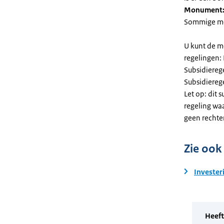
Monument
Sommige mel
U kunt de m
regelingen:
Subsidiereg
Subsidiere
Let op: dit 
regeling wa
geen rechte
Zie ook
Invester