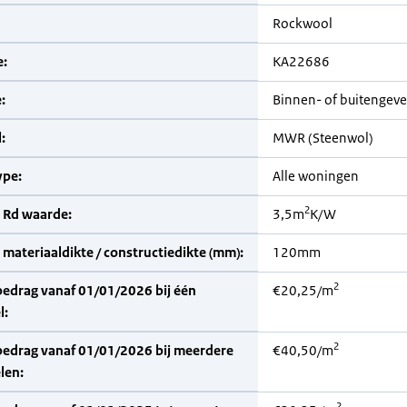
Rockwool
:
KA22686
:
Binnen- of buitengevel
:
MWR (Steenwol)
pe:
Alle woningen
2
 Rd waarde:
3,5m
K/W
materiaaldikte / constructiedikte (mm):
120mm
2
bedrag vanaf 01/01/2026 bij één
€20,25/m
l:
2
bedrag vanaf 01/01/2026 bij meerdere
€40,50/m
len:
2