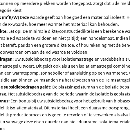
kunnen op meerdere plekken worden toegepast. Zorgt dat u de mel
egorie kiest.
2
: (m
K/W)
Deze waarde geeft aan hoe goed een materiaal isoleert. 
an de R-waarde, hoe meer warmte het materiaal kan behouden.
kte:
Let op! De minimale dikte/constructiedikte is een berekende 
male Rd waarde te voldoen en niet (altijd) een handelsmaat. Indien
 betreft, pas dan een grotere dikte toe, of hou rekening met de be
voorwaarden om aan de Rd waarde te voldoen.
dragen:
Uw subsidiebedrag voor isolatiemaatregelen verdubbelt als 
maatregel uitvoert. Dit geldt ook als u een isolatiemaatregel combin
 van een warmtepomp, zonneboiler of aansluiting op een warmtenet. 
bsidie aan binnen 24 maanden na het uitvoeren van de 1e maatregel
e subsidiebedragen geldt:
De plaatsingsdatum van de isolatie bepaa
ag. Het subsidiebedrag van de periode waarin de isolatie is geplaats
onus:
Een bonus bij uw subsidiebedrag voor het gebruik van biobase
elijk isolatiemateriaal. Dit materiaal heeft een duurzame oorsprong,
elijk productieproces en is goed te recyclen of te verwerken als afval
zijn vanwege deze eisen duurder dan niet-duurzame isolatiemateria
nus.