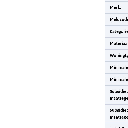
Merk:
Meldcode
Categorie
Materiaal
Woningty
Minimale
Minimale 
Subsidie
maatrege
Subsidie
maatrege