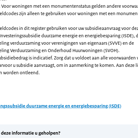
:
Voor woningen met een monumentenstatus gelden andere voorwa
dcodes zijn alleen te gebruiken voor woningen met een monument
eldcodes in dit register gebruiken voor uw subsidieaanvraag voor de
 Investeringssubsidie duurzame energie en energiebesparing (ISDE), 
eling verduurzaming voor verenigingen van eigenaars (SVVE) en de
geling Verduurzaming en Onderhoud Huurwoningen (SVOH).
subsidiebedrag is indicatief. Zorg dat u voldoet aan alle voorwaarden
arvoor u subsidie aanvraagt, om in aanmerking te komen. Aan deze l
n worden ontleend.
ingssubsidie duurzame energie en energiebesparing (ISDE)