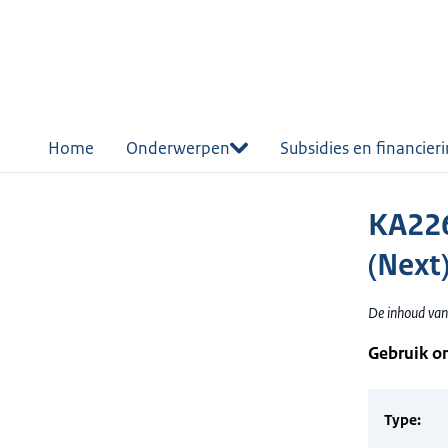
r de
tent
Home
Onderwerpen
Subsidies en financier
KA226
(Next)
De inhoud van 
Gebruik o
Type: