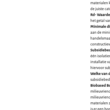
materialen 
de juiste cat
Rd- Waarde
het getal v
Minimale di
aan de mini
handelsmaat
constructie
Subsidiebe
één isolatie
installatie
hiervoor su
Welke van d
subsidiebedr
Biobased B
milieuvriend
milieuvriend
materialen 
is er een bo