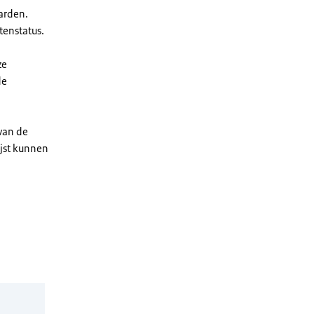
arden.
enstatus.
ze
de
 van de
ijst kunnen