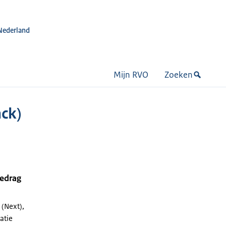
Nederland
Mijn RVO
Zoeken
ck)
bedrag
 (Next),
latie