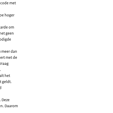
dcode met
Hoe hoger
waarde om
 het geen
nodigde
u meer dan
eert met de
Vraag
.
lt het
t geldt.
d
. Deze
len. Daarom