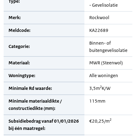
Type:
- Gevelisolatie
Merk:
Rockwool
Meldcode:
KA22689
Binnen- of
Categorie:
buitengevelisolatie
Materiaal:
MWR (Steenwol)
Woningtype:
Alle woningen
2
Minimale Rd waarde:
3,5m
K/W
Minimale materiaaldikte /
115mm
constructiedikte (mm):
2
Subsidiebedrag vanaf 01/01/2026
€20,25/m
bij één maatregel: