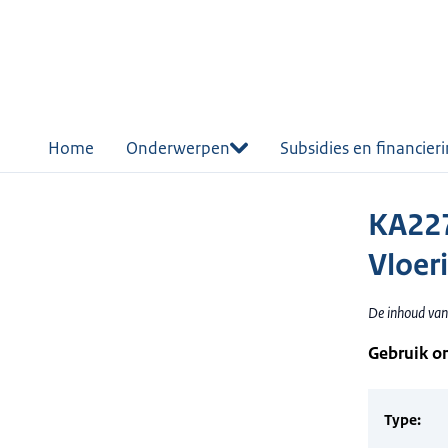
r de
tent
Home
Onderwerpen
Subsidies en financier
KA227
Vloeri
De inhoud van 
Gebruik o
Type: