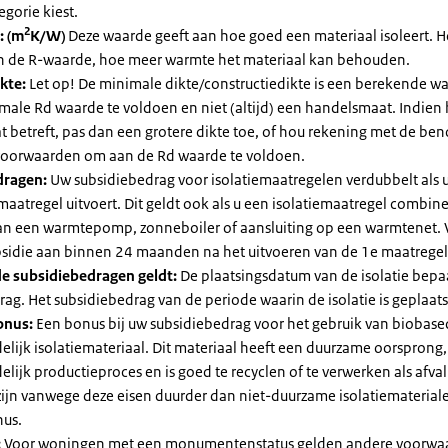
egorie kiest.
2
: (m
K/W)
Deze waarde geeft aan hoe goed een materiaal isoleert. 
an de R-waarde, hoe meer warmte het materiaal kan behouden.
kte:
Let op! De minimale dikte/constructiedikte is een berekende 
male Rd waarde te voldoen en niet (altijd) een handelsmaat. Indien
 betreft, pas dan een grotere dikte toe, of hou rekening met de be
voorwaarden om aan de Rd waarde te voldoen.
dragen:
Uw subsidiebedrag voor isolatiemaatregelen verdubbelt als 
maatregel uitvoert. Dit geldt ook als u een isolatiemaatregel combin
 van een warmtepomp, zonneboiler of aansluiting op een warmtenet. 
bsidie aan binnen 24 maanden na het uitvoeren van de 1e maatregel
e subsidiebedragen geldt:
De plaatsingsdatum van de isolatie bepaa
ag. Het subsidiebedrag van de periode waarin de isolatie is geplaats
onus:
Een bonus bij uw subsidiebedrag voor het gebruik van biobase
elijk isolatiemateriaal. Dit materiaal heeft een duurzame oorsprong,
elijk productieproces en is goed te recyclen of te verwerken als afval
zijn vanwege deze eisen duurder dan niet-duurzame isolatiemateria
nus.
:
Voor woningen met een monumentenstatus gelden andere voorwa