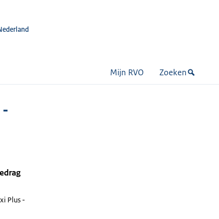
Nederland
Mijn RVO
Zoeken
 -
bedrag
i Plus -