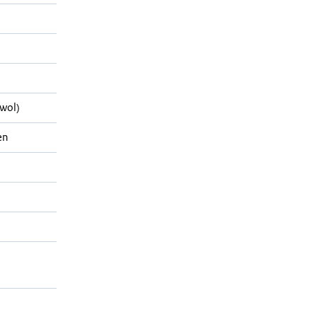
wol)
en