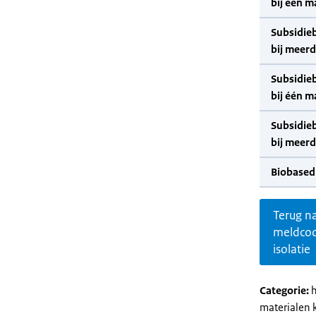
bij één m
Subsidie
bij meer
Subsidie
bij één m
Subsidie
bij meer
Biobased
Terug n
meldco
isolatie
Categorie:
h
materialen 