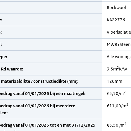
Rockwool
:
KA22776
:
Vloerisolatie
:
MWR (Steen
pe:
Alle woning
2
 Rd waarde:
3,5m
K/W
materiaaldikte / constructiedikte (mm):
120mm
2
bedrag vanaf 01/01/2026 bij één maatregel:
€5,50/m
2
bedrag vanaf 01/01/2026 bij meerdere
€11,00/m
len:
2
bedrag vanaf 01/01/2025 tot en met 31/12/2025
€5,50 /m