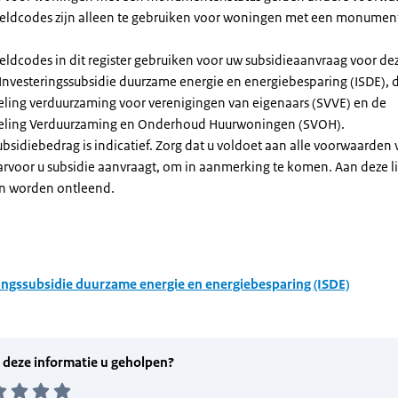
dcodes zijn alleen te gebruiken voor woningen met een monument
eldcodes in dit register gebruiken voor uw subsidieaanvraag voor de
 Investeringssubsidie duurzame energie en energiebesparing (ISDE), 
eling verduurzaming voor verenigingen van eigenaars (SVVE) en de
geling Verduurzaming en Onderhoud Huurwoningen (SVOH).
subsidiebedrag is indicatief. Zorg dat u voldoet aan alle voorwaarden
arvoor u subsidie aanvraagt, om in aanmerking te komen. Aan deze l
n worden ontleend.
ingssubsidie duurzame energie en energiebesparing (ISDE)