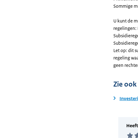
Sommige mel
U kunt de m
regelingen:
Subsidiereg
Subsidiere
Let op: dit 
regeling wa
geen rechte
Zie ook
Invester