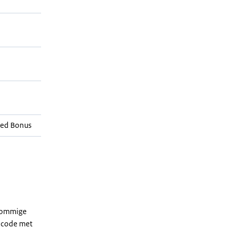
sed Bonus
 sommige
dcode met