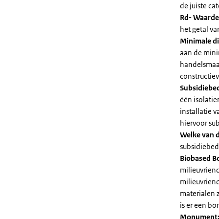
de juiste cat
Rd- Waarde
het getal v
Minimale di
aan de mini
handelsmaat
constructie
Subsidiebe
één isolatie
installatie
hiervoor su
Welke van d
subsidiebedr
Biobased B
milieuvriend
milieuvriend
materialen 
is er een bo
Monument