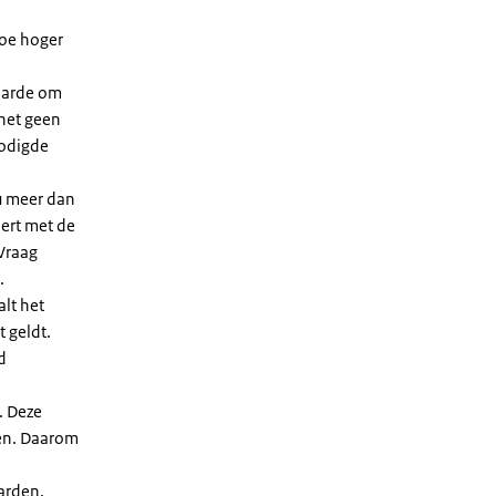
Hoe hoger
waarde om
 het geen
nodigde
u meer dan
eert met de
Vraag
.
lt het
t geldt.
d
. Deze
len. Daarom
arden.