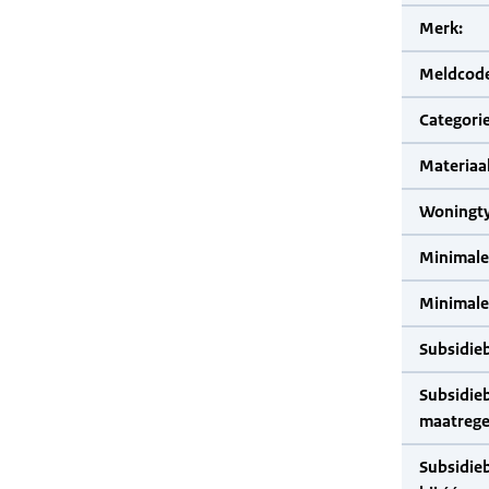
Merk:
Meldcode
Categorie
Materiaal
Woningty
Minimale
Minimale 
Subsidie
Subsidie
maatrege
Subsidie