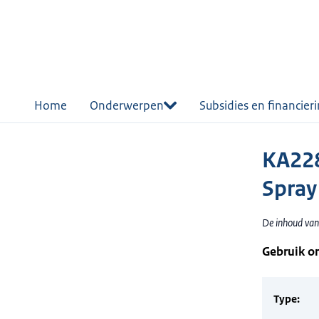
r de
tent
Home
Onderwerpen
Subsidies en financier
KA228
Spray
De inhoud van 
Gebruik o
Type: