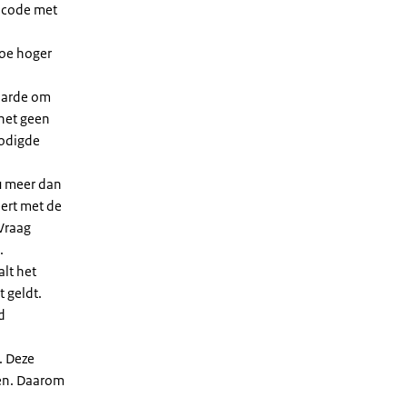
dcode met
Hoe hoger
waarde om
 het geen
nodigde
u meer dan
eert met de
Vraag
.
lt het
t geldt.
d
. Deze
len. Daarom