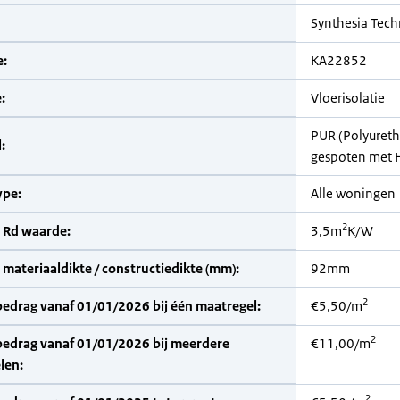
Synthesia Tec
:
KA22852
:
Vloerisolatie
PUR (Polyuret
:
gespoten met 
pe:
Alle woningen
2
 Rd waarde:
3,5m
K/W
materiaaldikte / constructiedikte (mm):
92mm
2
bedrag vanaf 01/01/2026 bij één maatregel:
€5,50/m
2
bedrag vanaf 01/01/2026 bij meerdere
€11,00/m
len:
2