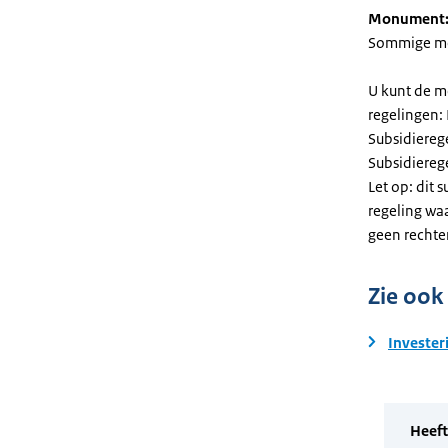
Monument
Sommige mel
U kunt de m
regelingen:
Subsidiereg
Subsidiere
Let op: dit 
regeling wa
geen rechte
Zie ook
Invester