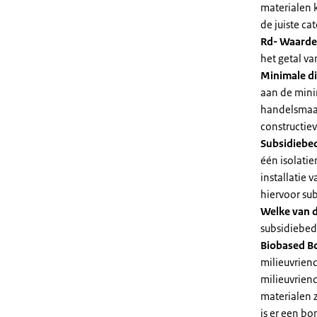
materialen 
de juiste cat
Rd- Waarde
het getal v
Minimale di
aan de mini
handelsmaat
constructie
Subsidiebe
één isolatie
installatie
hiervoor su
Welke van d
subsidiebedr
Biobased B
milieuvriend
milieuvriend
materialen 
is er een bo