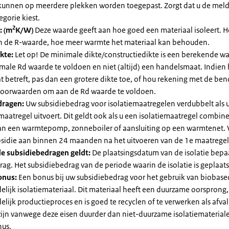
kunnen op meerdere plekken worden toegepast. Zorgt dat u de mel
egorie kiest.
2
: (m
K/W)
Deze waarde geeft aan hoe goed een materiaal isoleert. 
an de R-waarde, hoe meer warmte het materiaal kan behouden.
kte:
Let op! De minimale dikte/constructiedikte is een berekende 
male Rd waarde te voldoen en niet (altijd) een handelsmaat. Indien
 betreft, pas dan een grotere dikte toe, of hou rekening met de be
voorwaarden om aan de Rd waarde te voldoen.
dragen:
Uw subsidiebedrag voor isolatiemaatregelen verdubbelt als 
maatregel uitvoert. Dit geldt ook als u een isolatiemaatregel combin
 van een warmtepomp, zonneboiler of aansluiting op een warmtenet. 
bsidie aan binnen 24 maanden na het uitvoeren van de 1e maatregel
e subsidiebedragen geldt:
De plaatsingsdatum van de isolatie bepaa
ag. Het subsidiebedrag van de periode waarin de isolatie is geplaats
onus:
Een bonus bij uw subsidiebedrag voor het gebruik van biobase
elijk isolatiemateriaal. Dit materiaal heeft een duurzame oorsprong,
elijk productieproces en is goed te recyclen of te verwerken als afval
zijn vanwege deze eisen duurder dan niet-duurzame isolatiemateria
nus.