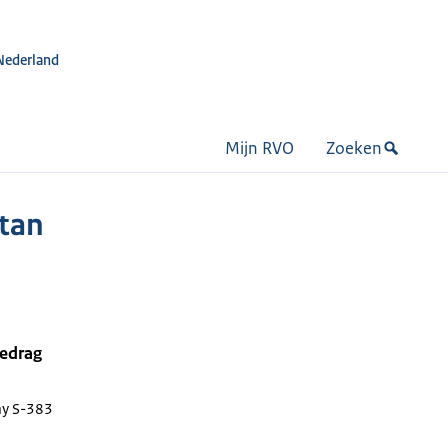
Nederland
Mijn RVO
Zoeken
tan
bedrag
ay S-383