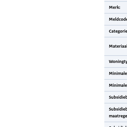
Merk:
Meldcode
Categorie
Materiaal
Woningty
Minimale
Minimale 
Subsidie
Subsidie
maatrege