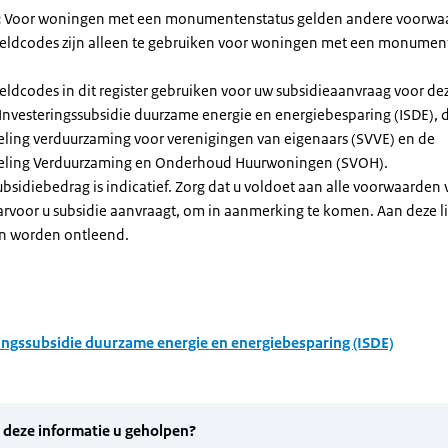
:
Voor woningen met een monumentenstatus gelden andere voorwa
dcodes zijn alleen te gebruiken voor woningen met een monument
eldcodes in dit register gebruiken voor uw subsidieaanvraag voor de
 Investeringssubsidie duurzame energie en energiebesparing (ISDE), 
eling verduurzaming voor verenigingen van eigenaars (SVVE) en de
geling Verduurzaming en Onderhoud Huurwoningen (SVOH).
subsidiebedrag is indicatief. Zorg dat u voldoet aan alle voorwaarden
arvoor u subsidie aanvraagt, om in aanmerking te komen. Aan deze l
n worden ontleend.
ingssubsidie duurzame energie en energiebesparing (ISDE)