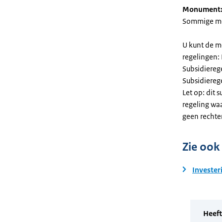
Monument
Sommige mel
U kunt de m
regelingen:
Subsidiereg
Subsidiere
Let op: dit 
regeling wa
geen rechte
Zie ook
Invester