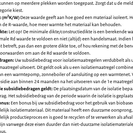
kunnen op meerdere plekken worden toegepast. Zorgt dat u de mel
egorie kiest.
2
: (m
K/W)
Deze waarde geeft aan hoe goed een materiaal isoleert. 
an de R-waarde, hoe meer warmte het materiaal kan behouden.
kte:
Let op! De minimale dikte/constructiedikte is een berekende 
male Rd waarde te voldoen en niet (altijd) een handelsmaat. Indien
 betreft, pas dan een grotere dikte toe, of hou rekening met de be
voorwaarden om aan de Rd waarde te voldoen.
dragen:
Uw subsidiebedrag voor isolatiemaatregelen verdubbelt als 
maatregel uitvoert. Dit geldt ook als u een isolatiemaatregel combin
 van een warmtepomp, zonneboiler of aansluiting op een warmtenet. 
bsidie aan binnen 24 maanden na het uitvoeren van de 1e maatregel
e subsidiebedragen geldt:
De plaatsingsdatum van de isolatie bepaa
ag. Het subsidiebedrag van de periode waarin de isolatie is geplaats
onus:
Een bonus bij uw subsidiebedrag voor het gebruik van biobase
elijk isolatiemateriaal. Dit materiaal heeft een duurzame oorsprong,
elijk productieproces en is goed te recyclen of te verwerken als afval
zijn vanwege deze eisen duurder dan niet-duurzame isolatiemateria
nus.