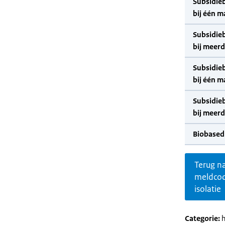
Subsidie
bij één m
Subsidie
bij meer
Subsidie
bij één m
Subsidie
bij meer
Biobased
Terug n
meldco
isolatie
Categorie:
h