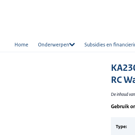
r de
tent
Home
Onderwerpen
Subsidies en financier
KA230
RC Wa
De inhoud van 
Gebruik o
Type: