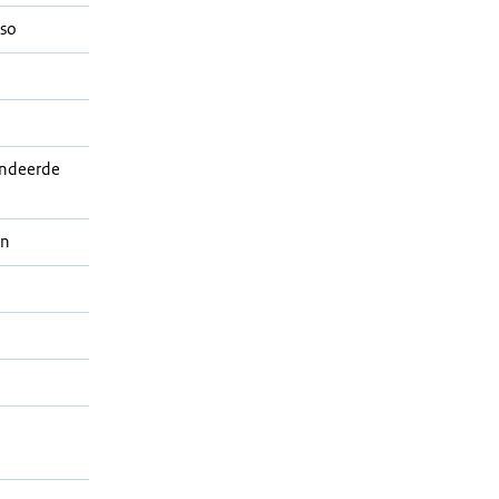
so
ndeerde
en