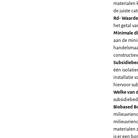
materialen 
de juiste cat
Rd- Waarde
het getal v
Minimale di
aan de mini
handelsmaat
constructie
Subsidiebe
één isolatie
installatie
hiervoor su
Welke van d
subsidiebedr
Biobased B
milieuvriend
milieuvriend
materialen 
is er een bo