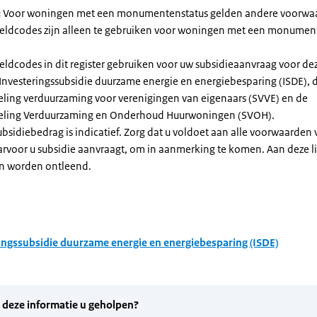
:
Voor woningen met een monumentenstatus gelden andere voorwa
dcodes zijn alleen te gebruiken voor woningen met een monument
eldcodes in dit register gebruiken voor uw subsidieaanvraag voor de
 Investeringssubsidie duurzame energie en energiebesparing (ISDE), 
eling verduurzaming voor verenigingen van eigenaars (SVVE) en de
geling Verduurzaming en Onderhoud Huurwoningen (SVOH).
subsidiebedrag is indicatief. Zorg dat u voldoet aan alle voorwaarden
arvoor u subsidie aanvraagt, om in aanmerking te komen. Aan deze l
n worden ontleend.
ingssubsidie duurzame energie en energiebesparing (ISDE)