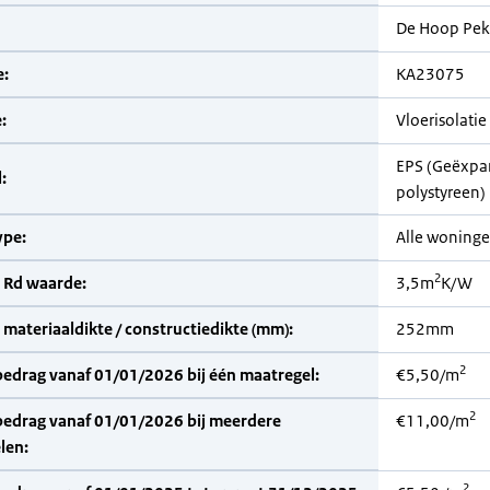
De Hoop Pek
:
KA23075
:
Vloerisolatie
EPS (Geëxpa
:
polystyreen)
pe:
Alle woning
2
 Rd waarde:
3,5m
K/W
materiaaldikte / constructiedikte (mm):
252mm
2
bedrag vanaf 01/01/2026 bij één maatregel:
€5,50/m
2
bedrag vanaf 01/01/2026 bij meerdere
€11,00/m
len:
2