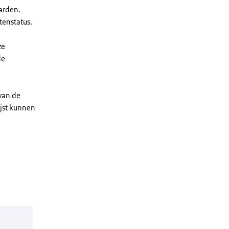
arden.
enstatus.
ze
de
 van de
ijst kunnen