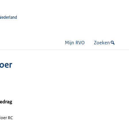
Nederland
Mijn RVO
Zoeken
oer
bedrag
loer RC