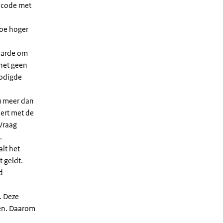
dcode met
Hoe hoger
waarde om
 het geen
nodigde
u meer dan
eert met de
Vraag
.
lt het
t geldt.
d
. Deze
len. Daarom