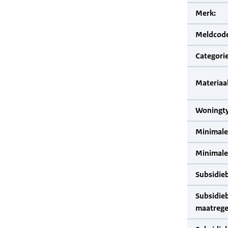
Merk:
Meldcode
Categorie
Materiaal
Woningty
Minimale
Minimale 
Subsidie
Subsidie
maatrege