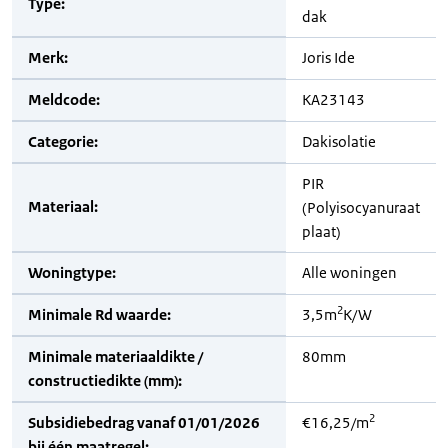
Type:
dak
Merk:
Joris Ide
Meldcode:
KA23143
Categorie:
Dakisolatie
PIR
Materiaal:
(Polyisocyanuraat
plaat)
Woningtype:
Alle woningen
2
Minimale Rd waarde:
3,5m
K/W
Minimale materiaaldikte /
80mm
constructiedikte (mm):
2
Subsidiebedrag vanaf 01/01/2026
€16,25/m
bij één maatregel: