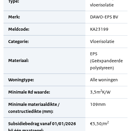
Type:
vloerisolatie
Merk:
DAWO-EPS BV
Meldcode:
KA23199
Categorie:
Vloerisolatie
EPS
Materiaal:
(Geëxpandeerde
polystyreen)
Woningtype:
Alle woningen
2
Minimale Rd waarde:
3,5m
K/W
Minimale materiaaldikte /
109mm
constructiedikte (mm):
2
Subsidiebedrag vanaf 01/01/2026
€5,50/m
bij één maatregel: