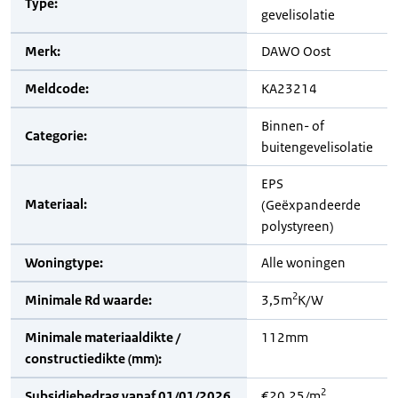
Type:
gevelisolatie
Merk:
DAWO Oost
Meldcode:
KA23214
Binnen- of
Categorie:
buitengevelisolatie
EPS
Materiaal:
(Geëxpandeerde
polystyreen)
Woningtype:
Alle woningen
2
Minimale Rd waarde:
3,5m
K/W
Minimale materiaaldikte /
112mm
constructiedikte (mm):
2
Subsidiebedrag vanaf 01/01/2026
€20,25/m