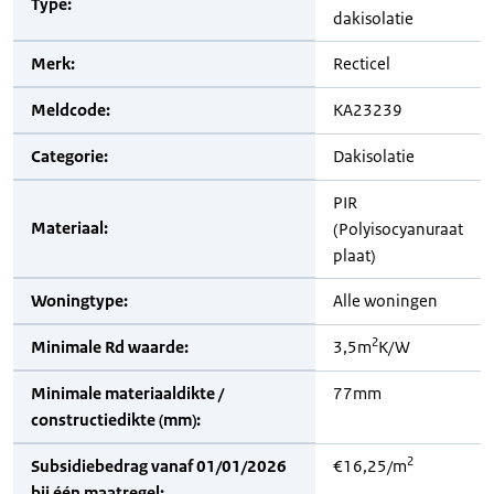
Type:
dakisolatie
Merk:
Recticel
Meldcode:
KA23239
Categorie:
Dakisolatie
PIR
Materiaal:
(Polyisocyanuraat
plaat)
Woningtype:
Alle woningen
2
Minimale Rd waarde:
3,5m
K/W
Minimale materiaaldikte /
77mm
constructiedikte (mm):
2
Subsidiebedrag vanaf 01/01/2026
€16,25/m
bij één maatregel: