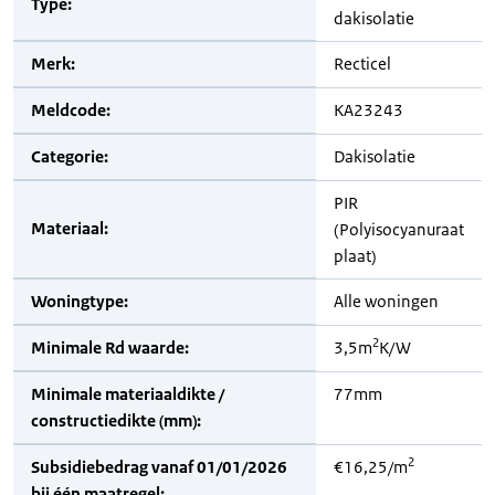
Type:
dakisolatie
Merk:
Recticel
Meldcode:
KA23243
Categorie:
Dakisolatie
PIR
Materiaal:
(Polyisocyanuraat
plaat)
Woningtype:
Alle woningen
2
Minimale Rd waarde:
3,5m
K/W
Minimale materiaaldikte /
77mm
constructiedikte (mm):
2
Subsidiebedrag vanaf 01/01/2026
€16,25/m
bij één maatregel: