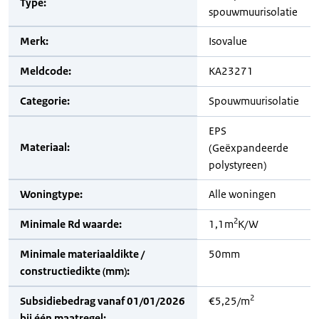
Type:
spouwmuurisolatie
Merk:
Isovalue
Meldcode:
KA23271
Categorie:
Spouwmuurisolatie
EPS
Materiaal:
(Geëxpandeerde
polystyreen)
Woningtype:
Alle woningen
2
Minimale Rd waarde:
1,1m
K/W
Minimale materiaaldikte /
50mm
constructiedikte (mm):
2
Subsidiebedrag vanaf 01/01/2026
€5,25/m
bij één maatregel: