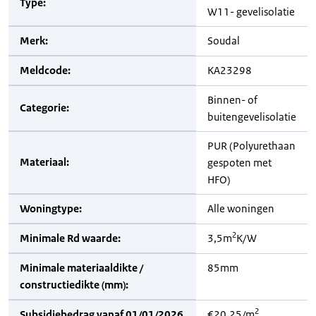
Type:
W11- gevelisolatie
Merk:
Soudal
Meldcode:
KA23298
Binnen- of
Categorie:
buitengevelisolatie
PUR (Polyurethaan
Materiaal:
gespoten met
HFO)
Woningtype:
Alle woningen
2
Minimale Rd waarde:
3,5m
K/W
Minimale materiaaldikte /
85mm
constructiedikte (mm):
2
Subsidiebedrag vanaf 01/01/2026
€20,25/m