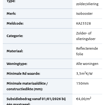
Type:
zolder/vliering
Merk:
Isobooster
Meldcode:
KA23328
Zolder- of
Categorie:
vlieringvloer
Reflecterende
Materiaal:
folie
Woningtype:
Alle woningen
2
Minimale Rd waarde:
3,5m
K/W
Minimale materiaaldikte /
150mm
constructiedikte (mm):
2
Subsidiebedrag vanaf 01/01/2026 bij
€4,00/m
één maatregel: