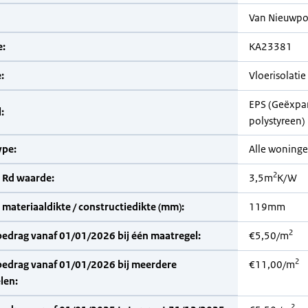
Van Nieuwpo
:
KA23381
:
Vloerisolatie
EPS (Geëxpa
:
polystyreen)
pe:
Alle woning
2
 Rd waarde:
3,5m
K/W
materiaaldikte / constructiedikte (mm):
119mm
2
bedrag vanaf 01/01/2026 bij één maatregel:
€5,50/m
2
bedrag vanaf 01/01/2026 bij meerdere
€11,00/m
len:
2