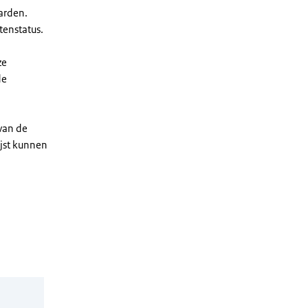
arden.
enstatus.
ze
de
 van de
ijst kunnen