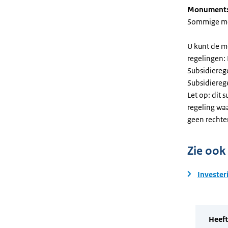
Monument
Sommige mel
U kunt de m
regelingen:
Subsidiereg
Subsidiere
Let op: dit 
regeling wa
geen rechte
Zie ook
Invester