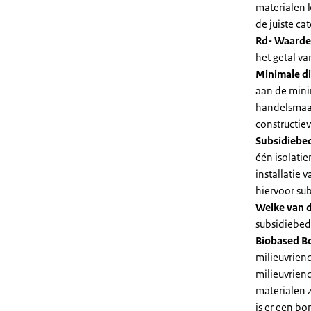
materialen 
de juiste cat
Rd- Waarde
het getal v
Minimale di
aan de mini
handelsmaat
constructie
Subsidiebe
één isolatie
installatie
hiervoor su
Welke van d
subsidiebedr
Biobased B
milieuvriend
milieuvriend
materialen 
is er een bo