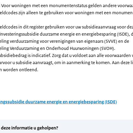
:
Voor woningen met een monumentenstatus gelden andere voorwa
dcodes zijn alleen te gebruiken voor woningen met een monument
eldcodes in dit register gebruiken voor uw subsidieaanvraag voor de
 Investeringssubsidie duurzame energie en energiebesparing (ISDE), 
eling verduurzaming voor verenigingen van eigenaars (SVVE) en de
geling Verduurzaming en Onderhoud Huurwoningen (SVOH).
subsidiebedrag is indicatief. Zorg dat u voldoet aan alle voorwaarden
arvoor u subsidie aanvraagt, om in aanmerking te komen. Aan deze l
n worden ontleend.
ingssubsidie duurzame energie en energiebesparing (ISDE)