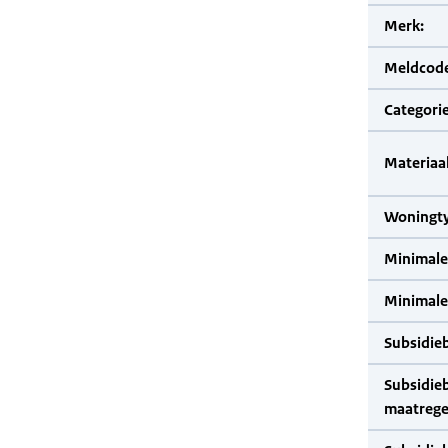
Merk:
Meldcode
Categorie
Materiaal
Woningty
Minimale
Minimale 
Subsidie
Subsidie
maatrege