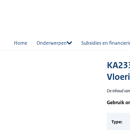
r de
tent
Home
Onderwerpen
Subsidies en financier
KA233
Vloeri
De inhoud van 
Gebruik o
Type: