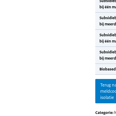
Subsidie
bij één m
Subsidie
bij meer
Subsidie
bij één m
Subsidie
bij meer
Biobased
Terug n
meldco
isolatie
Categorie:
h