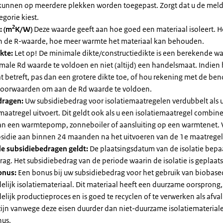
kunnen op meerdere plekken worden toegepast. Zorgt dat u de mel
egorie kiest.
2
: (m
K/W)
Deze waarde geeft aan hoe goed een materiaal isoleert. 
an de R-waarde, hoe meer warmte het materiaal kan behouden.
kte:
Let op! De minimale dikte/constructiedikte is een berekende 
male Rd waarde te voldoen en niet (altijd) een handelsmaat. Indien
 betreft, pas dan een grotere dikte toe, of hou rekening met de be
voorwaarden om aan de Rd waarde te voldoen.
dragen:
Uw subsidiebedrag voor isolatiemaatregelen verdubbelt als 
maatregel uitvoert. Dit geldt ook als u een isolatiemaatregel combin
 van een warmtepomp, zonneboiler of aansluiting op een warmtenet. 
bsidie aan binnen 24 maanden na het uitvoeren van de 1e maatregel
e subsidiebedragen geldt:
De plaatsingsdatum van de isolatie bepaa
ag. Het subsidiebedrag van de periode waarin de isolatie is geplaats
onus:
Een bonus bij uw subsidiebedrag voor het gebruik van biobase
elijk isolatiemateriaal. Dit materiaal heeft een duurzame oorsprong,
elijk productieproces en is goed te recyclen of te verwerken als afval
zijn vanwege deze eisen duurder dan niet-duurzame isolatiemateria
nus.