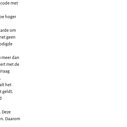
dcode met
Hoe hoger
waarde om
 het geen
nodigde
u meer dan
eert met de
Vraag
.
lt het
t geldt.
d
. Deze
len. Daarom