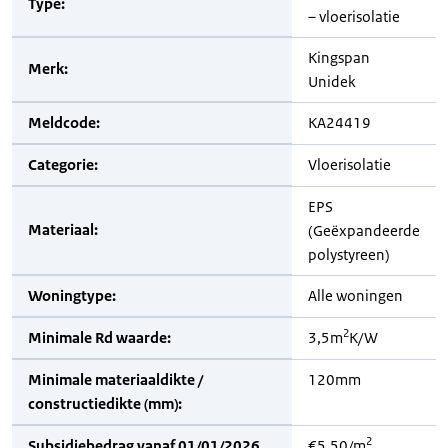
Type:
– vloerisolatie
Kingspan
Merk:
Unidek
Meldcode:
KA24419
Categorie:
Vloerisolatie
EPS
Materiaal:
(Geëxpandeerde
polystyreen)
Woningtype:
Alle woningen
2
Minimale Rd waarde:
3,5m
K/W
Minimale materiaaldikte /
120mm
constructiedikte (mm):
2
Subsidiebedrag vanaf 01/01/2026
€5,50/m