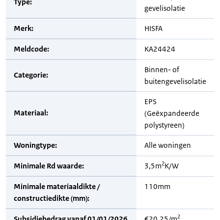
Type:
gevelisolatie
Merk:
HISFA
Meldcode:
KA24424
Binnen- of
Categorie:
buitengevelisolatie
EPS
Materiaal:
(Geëxpandeerde
polystyreen)
Woningtype:
Alle woningen
2
Minimale Rd waarde:
3,5m
K/W
Minimale materiaaldikte /
110mm
constructiedikte (mm):
2
Subsidiebedrag vanaf 01/01/2026
€20,25/m